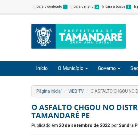
Ir para o conteúdo
Ir para o menu
Ir para a busca
Ir
1
2
3
Início
O Município
Governo
Sec
Página Inicial
WEB TV
O ASFALTO CHGOU NO 
O ASFALTO CHGOU NO DISTR
TAMANDARÉ PE
Publicado em
20 de setembro de 2022
, por
Sandra P