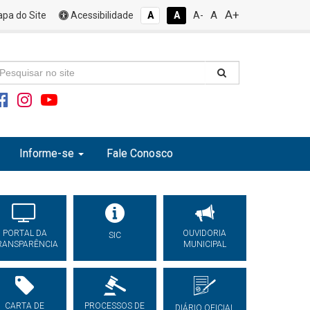
A+
A
pa do Site
Acessibilidade
A
A
A-
Informe-se
Fale Conosco
PORTAL DA
OUVIDORIA
SIC
RANSPARÊNCIA
MUNICIPAL
CARTA DE
PROCESSOS DE
DIÁRIO OFICIAL