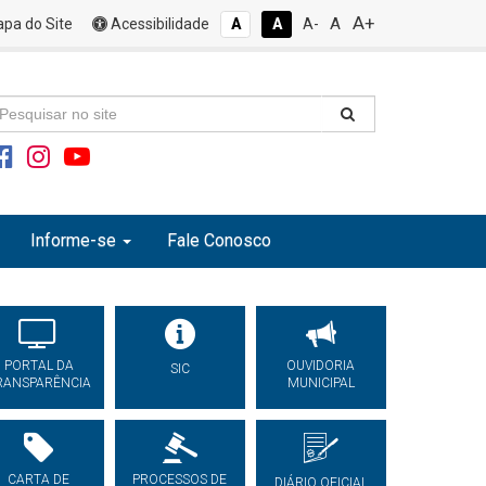
A+
A
pa do Site
Acessibilidade
A
A
A-
Informe-se
Fale Conosco
PORTAL DA
OUVIDORIA
SIC
RANSPARÊNCIA
MUNICIPAL
CARTA DE
PROCESSOS DE
DIÁRIO OFICIAL