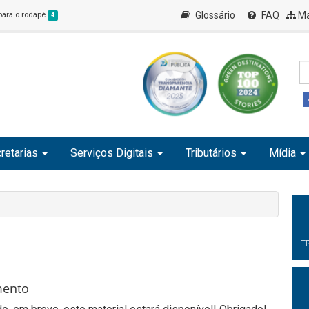
Glossário
FAQ
Ma
 para o rodapé
4
retarias
Serviços Digitais
Tributários
Mídia
T
mento