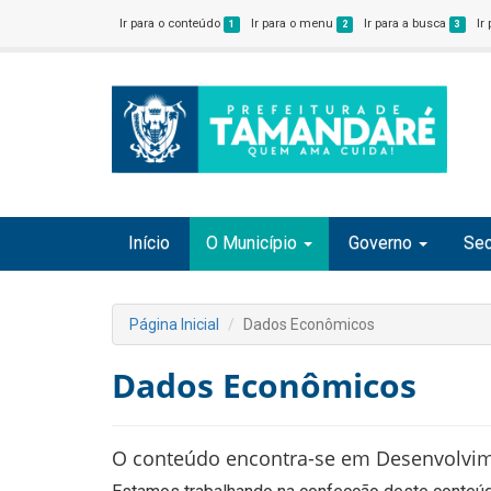
Ir para o conteúdo
Ir para o menu
Ir para a busca
Ir
1
2
3
Início
O Município
Governo
Sec
Página Inicial
Dados Econômicos
Dados Econômicos
O conteúdo encontra-se em Desenvolvi