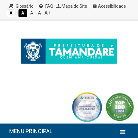
Glossário
FAQ
Mapa do Site
Acessibilidade
A+
A
A
A
A-
MENU PRINCIPAL