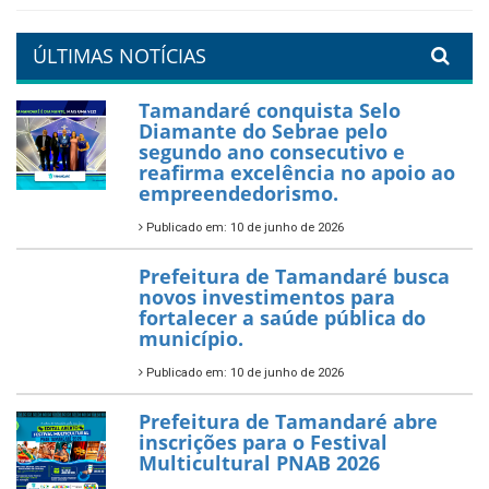
um Réveillon inesquecível na
orla da cidade.
26 de dezembro de 2025
PartiuENEM — Prefeitura
garante transporte gratuito
para os estudantes
7 de novembro de 2025
Política Nacional Aldir Blanc
— Tamandaré tem Plano de
Aplicação de Recursos (PAR)
habilitado
7 de novembro de 2025
ÚLTIMAS NOTÍCIAS
Tamandaré conquista Selo