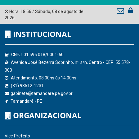
Tribunal de Contas do Estado de Pernambuco
Ministério Público do Estado de Pernambuco
Controladoria-Geral da União
Confederação Nacional de Municípios - CNM
QEdu
SICONFI - Tesouro Nacional
Consultar Convênios
Receber Informações sobre novos Repasses
Hora:
18:56
/
Sábado
,
08 de agosto de
2026
INSTITUCIONAL