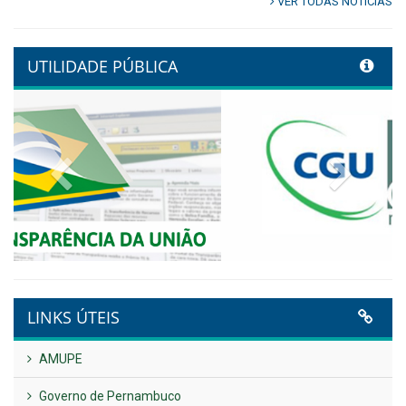
Controladoria fortalece
transformação digital com
alinhamento estratégico do
Conecta+ Tamandaré.
Publicado em: 9 de junho de 2026
NOTA DE PESAR E LUTO OFICIAL
Publicado em: 9 de junho de 2026
Plano Diretor – 2026
Publicado em: 14 de maio de 2026
VER TODAS NOTÍCIAS
UTILIDADE PÚBLICA