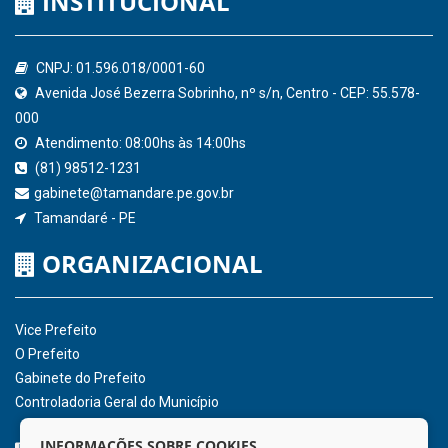
Confederação Nacional de Municípios - CNM
QEdu
SICONFI - Tesouro Nacional
Consultar Convênios
Receber Informações sobre novos Repasses
Hora:
16:51
/
Sexta-Feira
,
07 de agosto
de 2026
INSTITUCIONAL
CNPJ: 01.596.018/0001-60
Avenida José Bezerra Sobrinho, nº s/n, Centro - CEP: 55.578-
INFORMAÇÕES SOBRE COOKIES