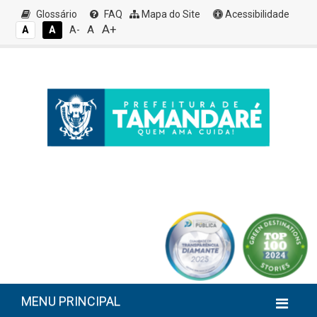
Glossário
FAQ
Mapa do Site
Acessibilidade
A+
A
A
A
A-
MENU PRINCIPAL