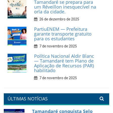
cultural em movimento
9 de fevereiro de 2026
Prefeitura de Tamandaré
fortalece apoio aos
catadores de materiais
recicláveis
9 de fevereiro de 2026
Prefeitura de Tamandaré
reforça diálogo e
compromisso com a
valorização da educação
7 de fevereiro de 2026
Tamandaré se prepara para
um Réveillon inesquecível na
orla da cidade.
26 de dezembro de 2025
PartiuENEM — Prefeitura