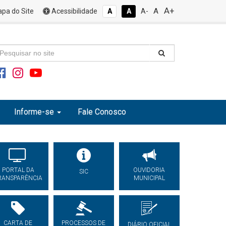
A+
A
pa do Site
Acessibilidade
A
A
A-
Informe-se
Fale Conosco
PORTAL DA
OUVIDORIA
SIC
RANSPARÊNCIA
MUNICIPAL
CARTA DE
PROCESSOS DE
DIÁRIO OFICIAL