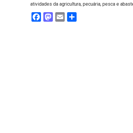
atividades da agricultura, pecuária, pesca e abas
Facebook
Mastodon
Email
Share