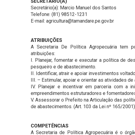
SECRETÁRIO(A)
Secretário(a): Marcio Manuel dos Santos
Telefone: (81) 98512-1231
E-mail: agricultura@tamandare.pe.gov.br
ATRIBUIÇÕES
A Secretaria De Política Agropecuária tem 
atribuições:
I. Planejar, fomentar e executar a política de 
pesqueiro e de abastecimento.
II. Identificar, atrair e apoiar investimentos vol
III. – Estimular, apoiar e orientar as atividades
IV. Planejar e incentivar em parceria com a i
empreendimentos estruturadores e fomentadores 
V. Assessorar o Prefeito na Articulação das polít
de abastecimentos. (Art. 103 da Lei nº 165/2001)
COMPETÊNCIAS
A Secretaria de Política Agropecuária é o órgão