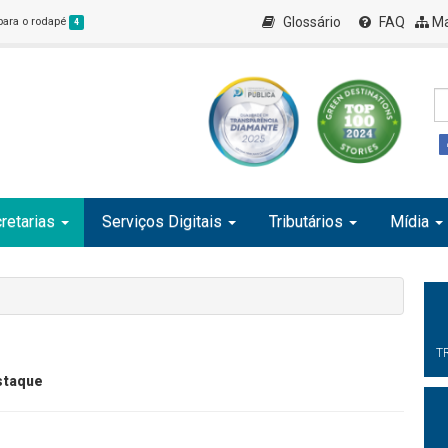
Glossário
FAQ
Ma
 para o rodapé
4
retarias
Serviços Digitais
Tributários
Mídia
T
staque