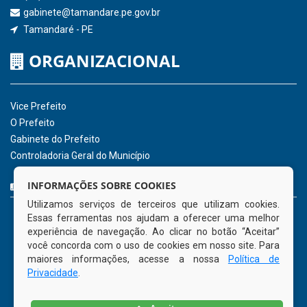
Receber Informações sobre novos Repasses
Hora:
20:04
/
Segunda-Feira
,
10 de
agosto de 2026
INSTITUCIONAL
CNPJ: 01.596.018/0001-60
Avenida José Bezerra Sobrinho, nº s/n, Centro - CEP: 55.578-
INFORMAÇÕES SOBRE COOKIES
000
Utilizamos serviços de terceiros que utilizam cookies.
Atendimento: 08:00hs às 14:00hs
Essas ferramentas nos ajudam a oferecer uma melhor
(81) 98512-1231
experiência de navegação. Ao clicar no botão “Aceitar”
gabinete@tamandare.pe.gov.br
você concorda com o uso de cookies em nosso site. Para
Tamandaré - PE
maiores informações, acesse a nossa
Política de
Privacidade
.
ORGANIZACIONAL