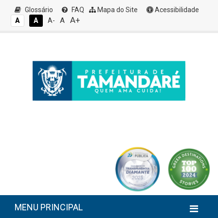
Glossário
FAQ
Mapa do Site
Acessibilidade
A+
A
A
A
A-
MENU PRINCIPAL