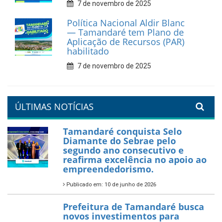
Prefeitura de Tamandaré
reforça diálogo e
compromisso com a
valorização da educação
7 de fevereiro de 2026
Tamandaré se prepara para
um Réveillon inesquecível na
orla da cidade.
26 de dezembro de 2025
PartiuENEM — Prefeitura
garante transporte gratuito
para os estudantes
7 de novembro de 2025
Política Nacional Aldir Blanc
— Tamandaré tem Plano de
Aplicação de Recursos (PAR)
habilitado