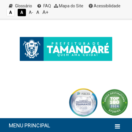
Glossário
FAQ
Mapa do Site
Acessibilidade
A+
A
A
A
A-
MENU PRINCIPAL