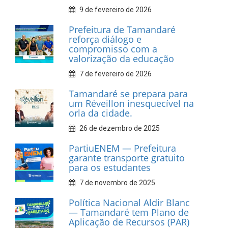
INFORMATIVOS
Prefeitura de Tamandaré
realiza entrega de placas à
Associação dos Taxistas Rota
Car Service
10 de fevereiro de 2026
Dia do Frevo: patrimônio
cultural em movimento
9 de fevereiro de 2026
Prefeitura de Tamandaré
fortalece apoio aos
catadores de materiais
recicláveis
9 de fevereiro de 2026
Prefeitura de Tamandaré
reforça diálogo e
compromisso com a
valorização da educação