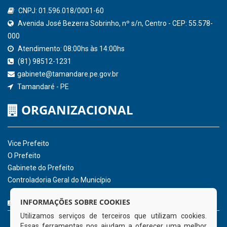
QEdu
SICONFI - Tesouro Nacional
Consultar Convênios
Receber Informações sobre novos Repasses
Hora:
05:30
/
Domingo
,
09 de agosto de
2026
INSTITUCIONAL
CNPJ: 01.596.018/0001-60
Avenida José Bezerra Sobrinho, nº s/n, Centro - CEP: 55.578-
INFORMAÇÕES SOBRE COOKIES
000
Utilizamos serviços de terceiros que utilizam cookies.
Atendimento: 08:00hs às 14:00hs
Essas ferramentas nos ajudam a oferecer uma melhor