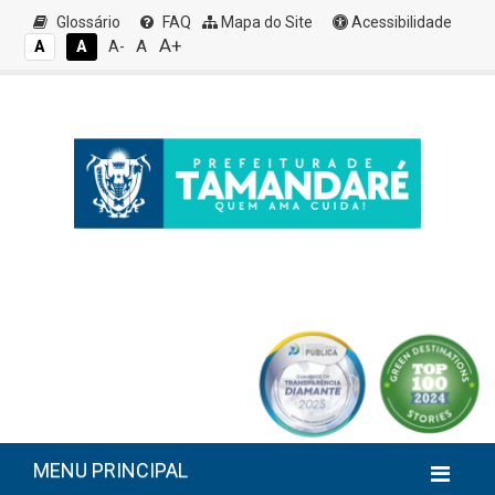
Glossário
FAQ
Mapa do Site
Acessibilidade
A+
A
A
A
A-
MENU PRINCIPAL