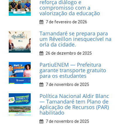
Associação dos Taxistas Rota
Car Service
10 de fevereiro de 2026
Dia do Frevo: patrimônio
cultural em movimento
9 de fevereiro de 2026
Prefeitura de Tamandaré
fortalece apoio aos
catadores de materiais
recicláveis
9 de fevereiro de 2026
Prefeitura de Tamandaré
reforça diálogo e
compromisso com a
valorização da educação
7 de fevereiro de 2026
Tamandaré se prepara para