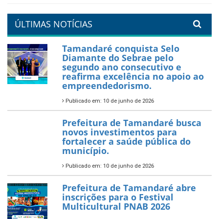
um Réveillon inesquecível na
orla da cidade.
26 de dezembro de 2025
PartiuENEM — Prefeitura
garante transporte gratuito
para os estudantes
7 de novembro de 2025
Política Nacional Aldir Blanc
— Tamandaré tem Plano de
Aplicação de Recursos (PAR)
habilitado
7 de novembro de 2025
ÚLTIMAS NOTÍCIAS
Tamandaré conquista Selo