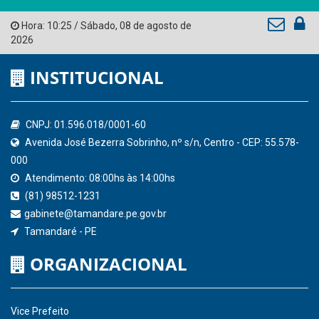
Tribunal de Contas do Estado de Pernambuco
Ministério Público do Estado de Pernambuco
Controladoria-Geral da União
Confederação Nacional de Municípios - CNM
QEdu
SICONFI - Tesouro Nacional
Consultar Convênios
Receber Informações sobre novos Repasses
Hora:
10:25
/
Sábado
,
08 de agosto de
2026
INSTITUCIONAL