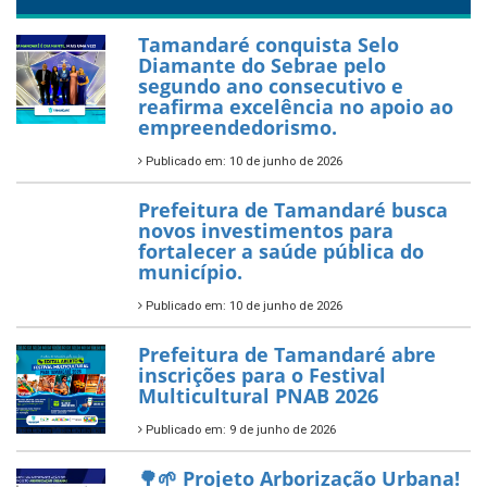
26 de dezembro de 2025
PartiuENEM — Prefeitura
garante transporte gratuito
para os estudantes
7 de novembro de 2025
Política Nacional Aldir Blanc
— Tamandaré tem Plano de
Aplicação de Recursos (PAR)
habilitado
7 de novembro de 2025
ÚLTIMAS NOTÍCIAS
Tamandaré conquista Selo
Diamante do Sebrae pelo
segundo ano consecutivo e
reafirma excelência no apoio ao