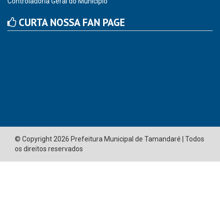
Avenida José Bezerra Sobrinho, nº s/n, Centro - CEP: 55.578-
000
Atendimento: 08:00hs às 14:00hs
(81) 98512-1231
gabinete@tamandare.pe.gov.br
Tamandaré - PE
ORGANIZACIONAL
Vice Prefeito
O Prefeito
Gabinete do Prefeito
Controladoria Geral do Município
CURTA NOSSA FAN PAGE