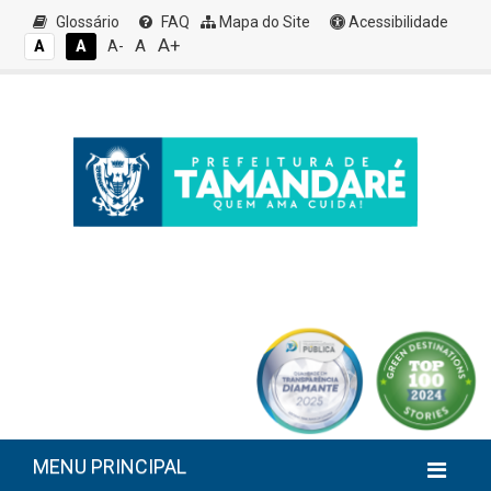
Glossário
FAQ
Mapa do Site
Acessibilidade
A+
A
A
A
A-
MENU PRINCIPAL