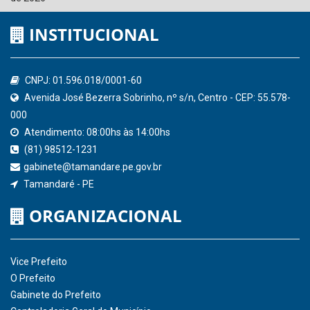
Ministério Público do Estado de Pernambuco
Controladoria-Geral da União
Confederação Nacional de Municípios - CNM
QEdu
SICONFI - Tesouro Nacional
Consultar Convênios
Receber Informações sobre novos Repasses
Hora:
08:25
/
Quinta-Feira
,
06 de agosto
de 2026
INSTITUCIONAL
CNPJ: 01.596.018/0001-60