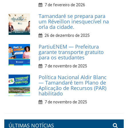
10 de fevereiro de 2026
Dia do Frevo: patrimônio
cultural em movimento
9 de fevereiro de 2026
Prefeitura de Tamandaré
fortalece apoio aos
catadores de materiais
recicláveis
9 de fevereiro de 2026
Prefeitura de Tamandaré
reforça diálogo e
compromisso com a
valorização da educação
7 de fevereiro de 2026
Tamandaré se prepara para
um Réveillon inesquecível na
orla da cidade.