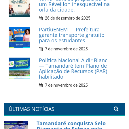
cultural em movimento
9 de fevereiro de 2026
Prefeitura de Tamandaré
fortalece apoio aos
catadores de materiais
recicláveis
9 de fevereiro de 2026
Prefeitura de Tamandaré
reforça diálogo e
compromisso com a
valorização da educação
7 de fevereiro de 2026
Tamandaré se prepara para
um Réveillon inesquecível na
orla da cidade.
26 de dezembro de 2025
PartiuENEM — Prefeitura