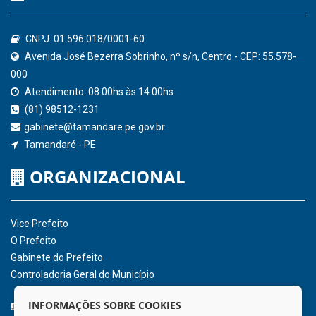
Confederação Nacional de Municípios - CNM
QEdu
SICONFI - Tesouro Nacional
Consultar Convênios
Receber Informações sobre novos Repasses
Hora:
03:28
/
Sexta-Feira
,
07 de agosto
de 2026
INSTITUCIONAL
CNPJ: 01.596.018/0001-60
Avenida José Bezerra Sobrinho, nº s/n, Centro - CEP: 55.578-
INFORMAÇÕES SOBRE COOKIES
000