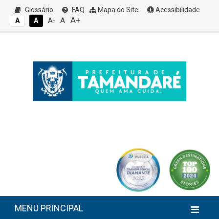
Glossário
FAQ
Mapa do Site
Acessibilidade
A+
A
A
A
A-
MENU PRINCIPAL