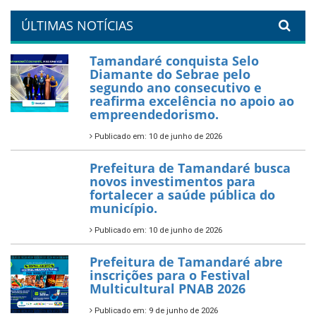
um Réveillon inesquecível na
orla da cidade.
26 de dezembro de 2025
PartiuENEM — Prefeitura
garante transporte gratuito
para os estudantes
7 de novembro de 2025
Política Nacional Aldir Blanc
— Tamandaré tem Plano de
Aplicação de Recursos (PAR)
habilitado
7 de novembro de 2025
ÚLTIMAS NOTÍCIAS
Tamandaré conquista Selo
Diamante do Sebrae pelo