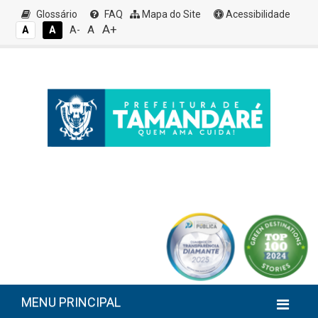
Glossário
FAQ
Mapa do Site
Acessibilidade
A+
A
A
A
A-
MENU PRINCIPAL