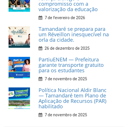
Associação dos Taxistas Rota
Car Service
10 de fevereiro de 2026
Dia do Frevo: patrimônio
cultural em movimento
9 de fevereiro de 2026
Prefeitura de Tamandaré
fortalece apoio aos
catadores de materiais
recicláveis
9 de fevereiro de 2026
Prefeitura de Tamandaré
reforça diálogo e
compromisso com a
valorização da educação
7 de fevereiro de 2026
Tamandaré se prepara para