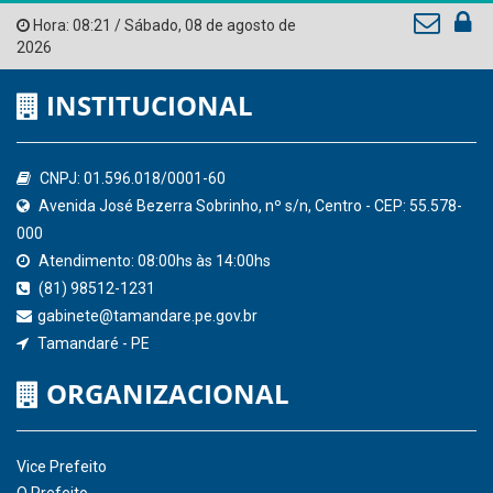
Tribunal de Contas do Estado de Pernambuco
Ministério Público do Estado de Pernambuco
Controladoria-Geral da União
Confederação Nacional de Municípios - CNM
QEdu
SICONFI - Tesouro Nacional
Consultar Convênios
Receber Informações sobre novos Repasses
Hora:
08:21
/
Sábado
,
08 de agosto de
2026
INSTITUCIONAL