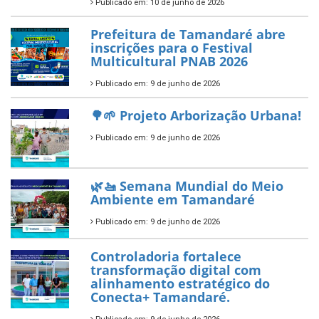
ÚLTIMAS NOTÍCIAS
Tamandaré conquista Selo
Diamante do Sebrae pelo
segundo ano consecutivo e
reafirma excelência no apoio ao
empreendedorismo.
Publicado em: 10 de junho de 2026
Prefeitura de Tamandaré busca
novos investimentos para
fortalecer a saúde pública do
município.
Publicado em: 10 de junho de 2026
Prefeitura de Tamandaré abre
inscrições para o Festival
Multicultural PNAB 2026