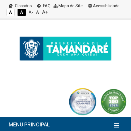
Glossário
FAQ
Mapa do Site
Acessibilidade
A+
A
A
A
A-
MENU PRINCIPAL