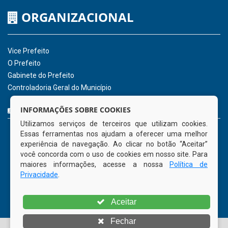
Hora:
03:15
/
Quinta-Feira
,
06 de agosto
de 2026
INSTITUCIONAL
CNPJ: 01.596.018/0001-60
Avenida José Bezerra Sobrinho, nº s/n, Centro - CEP: 55.578-
INFORMAÇÕES SOBRE COOKIES
000
Utilizamos serviços de terceiros que utilizam cookies.
Atendimento: 08:00hs às 14:00hs
Essas ferramentas nos ajudam a oferecer uma melhor
(81) 98512-1231
experiência de navegação. Ao clicar no botão “Aceitar”
gabinete@tamandare.pe.gov.br
você concorda com o uso de cookies em nosso site. Para
Tamandaré - PE
maiores informações, acesse a nossa
Política de
Privacidade
.
ORGANIZACIONAL
Aceitar
Vice Prefeito
Fechar