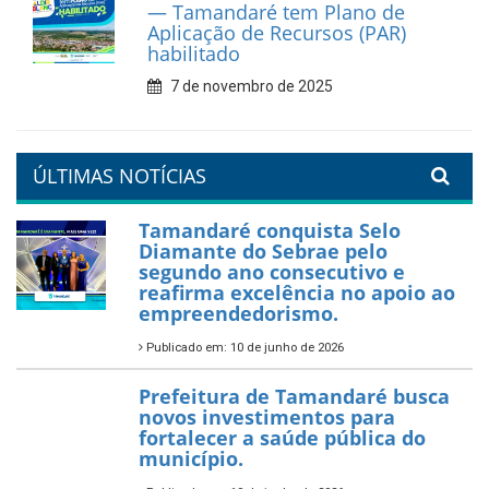
reforça diálogo e
compromisso com a
valorização da educação
7 de fevereiro de 2026
Tamandaré se prepara para
um Réveillon inesquecível na
orla da cidade.
26 de dezembro de 2025
PartiuENEM — Prefeitura
garante transporte gratuito
para os estudantes
7 de novembro de 2025
Política Nacional Aldir Blanc
— Tamandaré tem Plano de
Aplicação de Recursos (PAR)
habilitado
7 de novembro de 2025