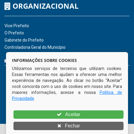
Hora:
08:56
/
Sábado
,
08 de agosto de
2026
INSTITUCIONAL
CNPJ: 01.596.018/0001-60
Avenida José Bezerra Sobrinho, nº s/n, Centro - CEP: 55.578-
INFORMAÇÕES SOBRE COOKIES
000
Utilizamos serviços de terceiros que utilizam cookies.
Atendimento: 08:00hs às 14:00hs
Essas ferramentas nos ajudam a oferecer uma melhor
(81) 98512-1231
experiência de navegação. Ao clicar no botão “Aceitar”
gabinete@tamandare.pe.gov.br
você concorda com o uso de cookies em nosso site. Para
Tamandaré - PE
maiores informações, acesse a nossa
Política de
Privacidade
.
ORGANIZACIONAL
Aceitar
Vice Prefeito
Fechar
O Prefeito