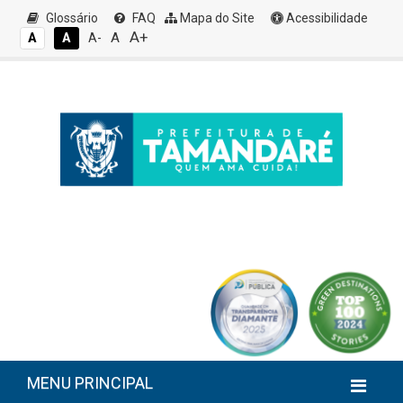
Glossário
FAQ
Mapa do Site
Acessibilidade
A+
A
A
A
A-
MENU PRINCIPAL