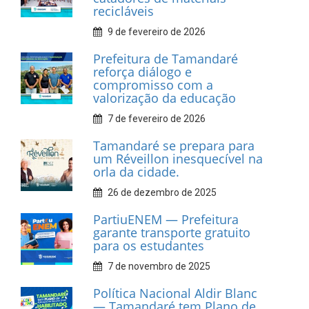
INFORMATIVOS
Prefeitura de Tamandaré
realiza entrega de placas à
Associação dos Taxistas Rota
Car Service
10 de fevereiro de 2026
Dia do Frevo: patrimônio
cultural em movimento
9 de fevereiro de 2026
Prefeitura de Tamandaré
fortalece apoio aos
catadores de materiais
recicláveis
9 de fevereiro de 2026
Prefeitura de Tamandaré
reforça diálogo e