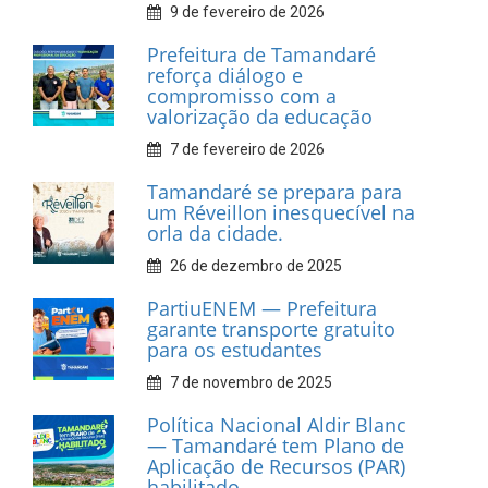
Prefeitura de Tamandaré
realiza entrega de placas à
Associação dos Taxistas Rota
Car Service
10 de fevereiro de 2026
Dia do Frevo: patrimônio
cultural em movimento
9 de fevereiro de 2026
Prefeitura de Tamandaré
fortalece apoio aos
catadores de materiais
recicláveis
9 de fevereiro de 2026
Prefeitura de Tamandaré
reforça diálogo e
compromisso com a
valorização da educação