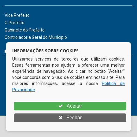
de 2026
INSTITUCIONAL
CNPJ: 01.596.018/0001-60
Avenida José Bezerra Sobrinho, nº s/n, Centro - CEP: 55.578-
INFORMAÇÕES SOBRE COOKIES
000
Utilizamos serviços de terceiros que utilizam cookies.
Atendimento: 08:00hs às 14:00hs
Essas ferramentas nos ajudam a oferecer uma melhor
(81) 98512-1231
experiência de navegação. Ao clicar no botão “Aceitar”
gabinete@tamandare.pe.gov.br
você concorda com o uso de cookies em nosso site. Para
Tamandaré - PE
maiores informações, acesse a nossa
Política de
Privacidade
.
ORGANIZACIONAL
Aceitar
Vice Prefeito
Fechar
O Prefeito
Gabinete do Prefeito