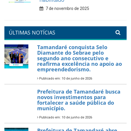
7 de fevereiro de 2026
Tamandaré se prepara para
um Réveillon inesquecível na
orla da cidade.
26 de dezembro de 2025
PartiuENEM — Prefeitura
garante transporte gratuito
para os estudantes
7 de novembro de 2025
Política Nacional Aldir Blanc
— Tamandaré tem Plano de
Aplicação de Recursos (PAR)
habilitado
7 de novembro de 2025
ÚLTIMAS NOTÍCIAS