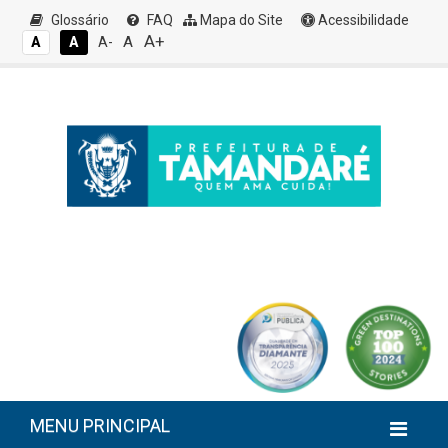
Glossário
FAQ
Mapa do Site
Acessibilidade
A+
A
A
A
A-
MENU PRINCIPAL