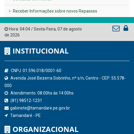
Governo de Pernambuco
Tribunal de Contas do Estado de Pernambuco
Ministério Público do Estado de Pernambuco
Controladoria-Geral da União
Confederação Nacional de Municípios - CNM
QEdu
SICONFI - Tesouro Nacional
Consultar Convênios
Receber Informações sobre novos Repasses
Hora:
04:04
/
Sexta-Feira
,
07 de agosto