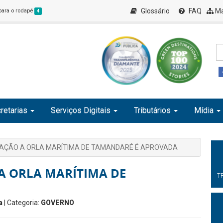
Glossário
FAQ
Ma
 para o rodapé
4
retarias
Serviços Digitais
Tributários
Mídia
ZAÇÃO A ORLA MARÍTIMA DE TAMANDARÉ É APROVADA
 A ORLA MARÍTIMA DE
T
a
| Categoria:
GOVERNO