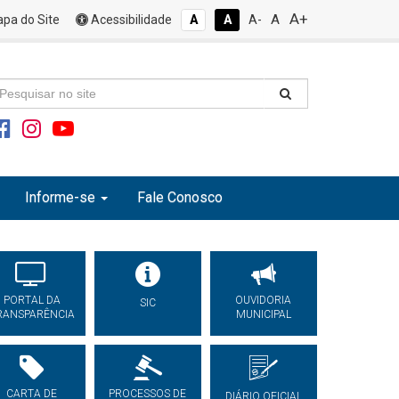
A+
A
pa do Site
Acessibilidade
A
A
A-
Informe-se
Fale Conosco
PORTAL DA
OUVIDORIA
SIC
RANSPARÊNCIA
MUNICIPAL
CARTA DE
PROCESSOS DE
DIÁRIO OFICIAL