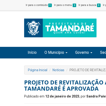
Ir para o conteúdo
Ir para o menu
Ir para a busca
Ir
1
2
3
Início
O Município
Governo
Sec
Página Inicial
Notícias
PROJETO DE REVITALI
PROJETO DE REVITALIZAÇÃO
TAMANDARÉ É APROVADA
Publicado em
12 de janeiro de 2023
, por
Sandra Paiv