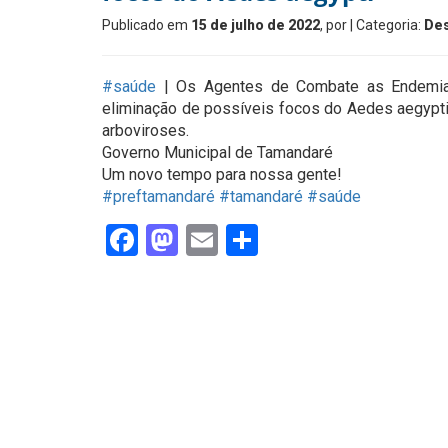
Publicado em
15 de julho de 2022
, por
| Categoria:
De
#saúde
| Os Agentes de Combate as Endemias
eliminação de possíveis focos do Aedes aegypti
arboviroses.
Governo Municipal de Tamandaré
Um novo tempo para nossa gente!
#preftamandaré
#tamandaré
#saúde
Facebook
Mastodon
Email
Share