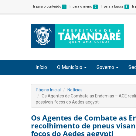
Ir para o conteúdo
Ir para o menu
Ir para a busca
Ir
1
2
3
Início
O Município
Governo
Sec
Página Inicial
Notícias
Os Agentes de Combate as Endemias – ACE reali
possíveis focos do Aedes aegypti
Os Agentes de Combate as En
recolhimento de pneus visan
focos do Aedes aegypti