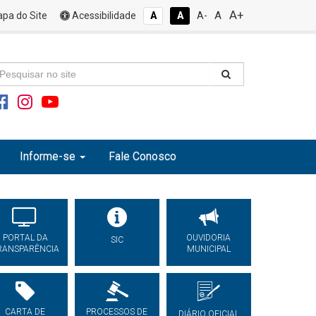
A+
A
pa do Site
Acessibilidade
A
A
A-
Informe-se
Fale Conosco
PORTAL DA
OUVIDORIA
SIC
RANSPARÊNCIA
MUNICIPAL
CARTA DE
PROCESSOS DE
DIÁRIO OFICIAL