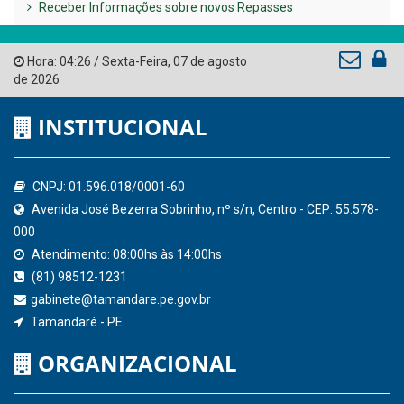
Governo de Pernambuco
Tribunal de Contas do Estado de Pernambuco
Ministério Público do Estado de Pernambuco
Controladoria-Geral da União
Confederação Nacional de Municípios - CNM
QEdu
SICONFI - Tesouro Nacional
Consultar Convênios
Receber Informações sobre novos Repasses
Hora:
04:26
/
Sexta-Feira
,
07 de agosto
de 2026