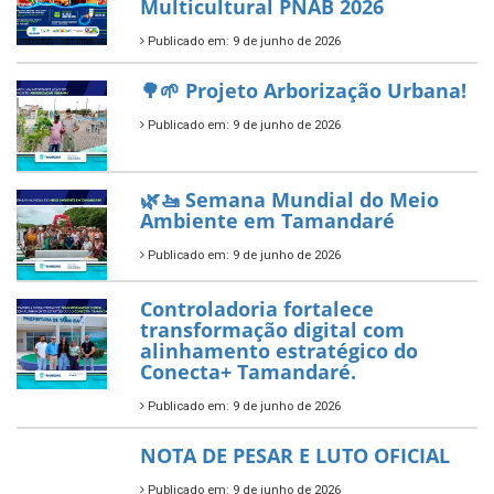
Tamandaré conquista Selo
Diamante do Sebrae pelo
segundo ano consecutivo e
reafirma excelência no apoio ao
empreendedorismo.
Publicado em: 10 de junho de 2026
Prefeitura de Tamandaré busca
novos investimentos para
fortalecer a saúde pública do
município.
Publicado em: 10 de junho de 2026
Prefeitura de Tamandaré abre
inscrições para o Festival
Multicultural PNAB 2026
Publicado em: 9 de junho de 2026
🌳🌱 Projeto Arborização Urbana!
Publicado em: 9 de junho de 2026