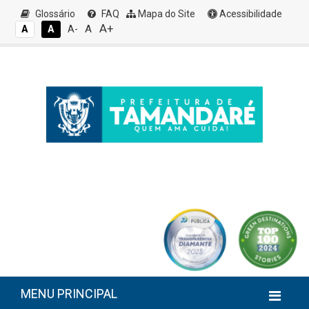
Glossário
FAQ
Mapa do Site
Acessibilidade
A+
A
A
A
A-
MENU PRINCIPAL