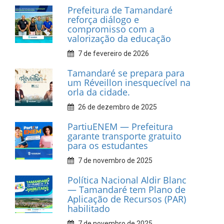
Prefeitura de Tamandaré
realiza entrega de placas à
Associação dos Taxistas Rota
Car Service
10 de fevereiro de 2026
Dia do Frevo: patrimônio
cultural em movimento
9 de fevereiro de 2026
Prefeitura de Tamandaré
fortalece apoio aos
catadores de materiais
recicláveis
9 de fevereiro de 2026
Prefeitura de Tamandaré
reforça diálogo e
compromisso com a
valorização da educação
7 de fevereiro de 2026