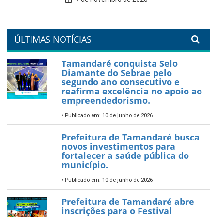
Tamandaré se prepara para
um Réveillon inesquecível na
orla da cidade.
26 de dezembro de 2025
PartiuENEM — Prefeitura
garante transporte gratuito
para os estudantes
7 de novembro de 2025
Política Nacional Aldir Blanc
— Tamandaré tem Plano de
Aplicação de Recursos (PAR)
habilitado
7 de novembro de 2025
ÚLTIMAS NOTÍCIAS