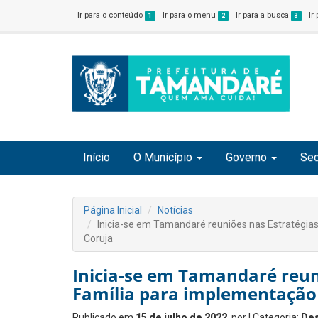
Ir para o conteúdo
Ir para o menu
Ir para a busca
Ir
1
2
3
Início
O Município
Governo
Sec
Página Inicial
Notícias
Inicia-se em Tamandaré reuniões nas Estratégi
Coruja
Inicia-se em Tamandaré reun
Família para implementação
Publicado em
15 de julho de 2022
, por
| Categoria:
De