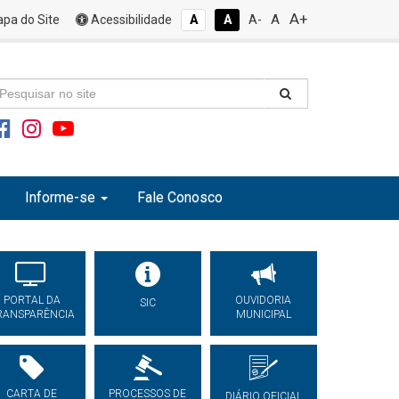
A+
A
pa do Site
Acessibilidade
A
A
A-
Informe-se
Fale Conosco
PORTAL DA
OUVIDORIA
SIC
RANSPARÊNCIA
MUNICIPAL
CARTA DE
PROCESSOS DE
DIÁRIO OFICIAL