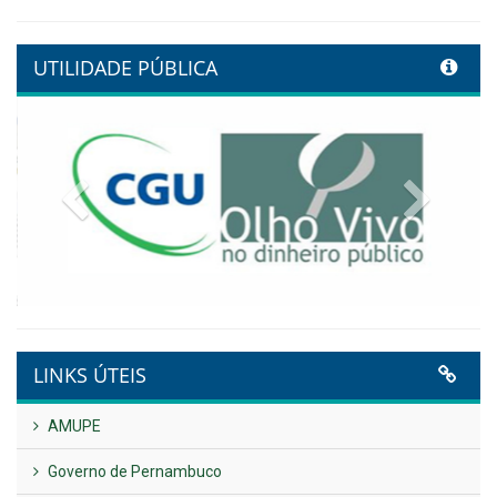
Controladoria fortalece
transformação digital com
alinhamento estratégico do
Conecta+ Tamandaré.
Publicado em: 9 de junho de 2026
NOTA DE PESAR E LUTO OFICIAL
Publicado em: 9 de junho de 2026
Plano Diretor – 2026
Publicado em: 14 de maio de 2026
VER TODAS NOTÍCIAS
UTILIDADE PÚBLICA