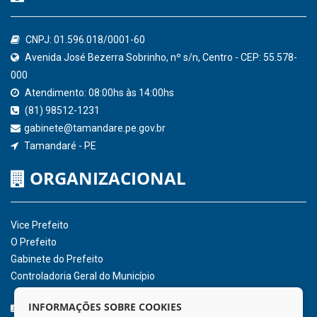
Confederação Nacional de Municípios - CNM
QEdu
SICONFI - Tesouro Nacional
Consultar Convênios
Receber Informações sobre novos Repasses
Hora:
15:51
/
Sábado
,
08 de agosto de
2026
INSTITUCIONAL
CNPJ: 01.596.018/0001-60
Avenida José Bezerra Sobrinho, nº s/n, Centro - CEP: 55.578-
INFORMAÇÕES SOBRE COOKIES
000