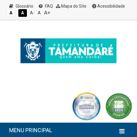
Glossário
FAQ
Mapa do Site
Acessibilidade
A+
A
A
A
A-
MENU PRINCIPAL