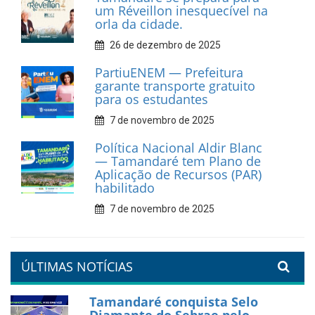
cultural em movimento
9 de fevereiro de 2026
Prefeitura de Tamandaré
fortalece apoio aos
catadores de materiais
recicláveis
9 de fevereiro de 2026
Prefeitura de Tamandaré
reforça diálogo e
compromisso com a
valorização da educação
7 de fevereiro de 2026
Tamandaré se prepara para
um Réveillon inesquecível na
orla da cidade.
26 de dezembro de 2025
PartiuENEM — Prefeitura