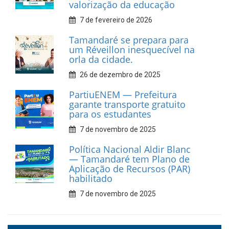
Car Service
10 de fevereiro de 2026
Dia do Frevo: patrimônio
cultural em movimento
9 de fevereiro de 2026
Prefeitura de Tamandaré
fortalece apoio aos
catadores de materiais
recicláveis
9 de fevereiro de 2026
Prefeitura de Tamandaré
reforça diálogo e
compromisso com a
valorização da educação
7 de fevereiro de 2026
Tamandaré se prepara para
um Réveillon inesquecível na
orla da cidade.