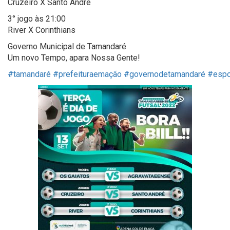
Cruzeiro X Santo André
3° jogo às 21:00
River X Corinthians
Governo Municipal de Tamandaré
Um novo Tempo, apara Nossa Gente!
#tamandaré
#prefeituraemação
#governodetamandaré
#espo