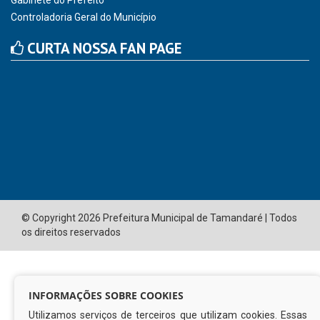
CNPJ: 01.596.018/0001-60
Avenida José Bezerra Sobrinho, nº s/n, Centro - CEP: 55.578-
000
Atendimento: 08:00hs às 14:00hs
(81) 98512-1231
gabinete@tamandare.pe.gov.br
Tamandaré - PE
ORGANIZACIONAL
Vice Prefeito
O Prefeito
Gabinete do Prefeito
Controladoria Geral do Município
CURTA NOSSA FAN PAGE
INFORMAÇÕES SOBRE COOKIES
Utilizamos serviços de terceiros que utilizam cookies. Essas