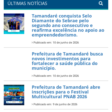
26 de dezembro de 2025
PartiuENEM — Prefeitura
garante transporte gratuito
para os estudantes
7 de novembro de 2025
Política Nacional Aldir Blanc
— Tamandaré tem Plano de
Aplicação de Recursos (PAR)
habilitado
7 de novembro de 2025
ÚLTIMAS NOTÍCIAS
Tamandaré conquista Selo
Diamante do Sebrae pelo
segundo ano consecutivo e