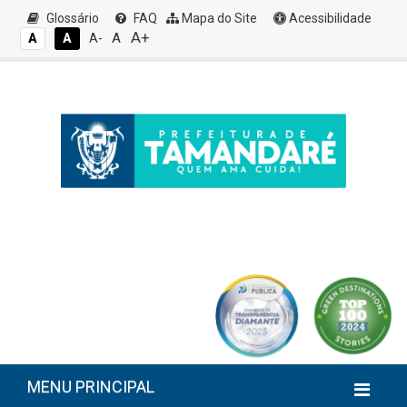
Glossário
FAQ
Mapa do Site
Acessibilidade
A+
A
A
A
A-
MENU PRINCIPAL