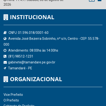
Ministério Público do Estado de Pernambuco
Controladoria-Geral da União
Confederação Nacional de Municípios - CNM
QEdu
SICONFI - Tesouro Nacional
Consultar Convênios
Receber Informações sobre novos Repasses
Hora:
11:49
/
Sábado
,
08 de agosto de
2026
INSTITUCIONAL