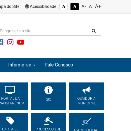
A+
A
pa do Site
Acessibilidade
A
A
A-
Informe-se
Fale Conosco
PORTAL DA
OUVIDORIA
SIC
RANSPARÊNCIA
MUNICIPAL
CARTA DE
PROCESSOS DE
DIÁRIO OFICIAL