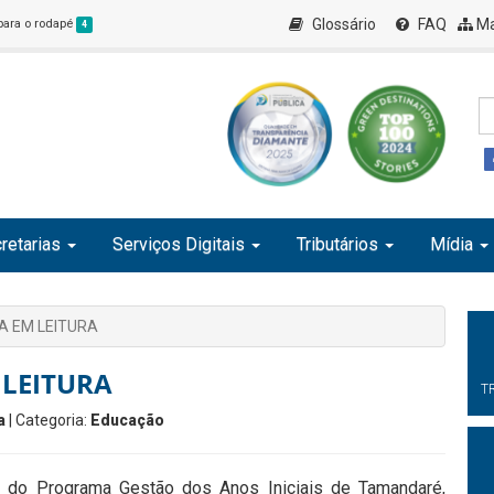
Glossário
FAQ
Ma
 para o rodapé
4
retarias
Serviços Digitais
Tributários
Mídia
A EM LEITURA
 LEITURA
T
a
| Categoria:
Educação
 do Programa Gestão dos Anos Iniciais de Tamandaré,