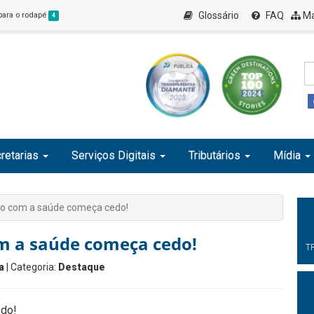
Glossário
FAQ
Ma
 para o rodapé
4
retarias
Serviços Digitais
Tributários
Mídia
o com a saúde começa cedo!
m a saúde começa cedo!
T
a
| Categoria:
Destaque
edo!