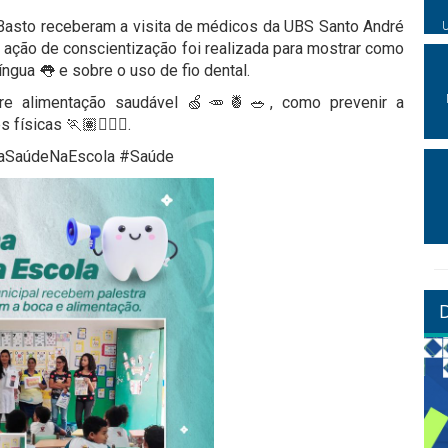
 Basto receberam a visita de médicos da UBS Santo André
ação de conscientização foi realizada para mostrar como
íngua 👅 e sobre o uso de fio dental.
re alimentação saudável 🍏🥕🍍🥗, como prevenir a
físicas 🏃🏽🏊🏼‍♀️.
maSaúdeNaEscola #Saúde