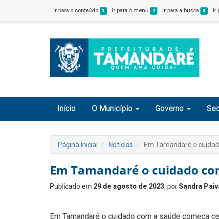
Ir para o conteúdo
Ir para o menu
Ir para a busca
Ir
1
2
3
Início
O Município
Governo
Sec
Página Inicial
Notícias
Em Tamandaré o cuidad
Em Tamandaré o cuidado co
Publicado em
29 de agosto de 2023
, por
Sandra Paiv
Em Tamandaré o cuidado com a saúde começa c