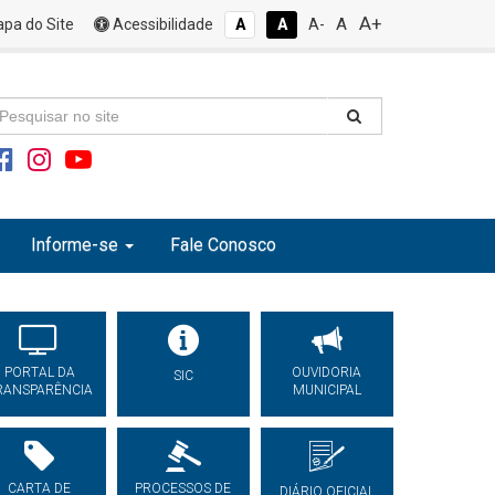
A+
A
pa do Site
Acessibilidade
A
A
A-
Informe-se
Fale Conosco
PORTAL DA
OUVIDORIA
SIC
RANSPARÊNCIA
MUNICIPAL
CARTA DE
PROCESSOS DE
DIÁRIO OFICIAL