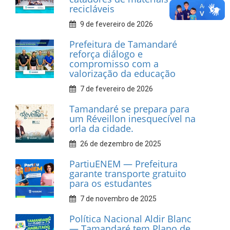
INFORMATIVOS
Prefeitura de Tamandaré
realiza entrega de placas à
Associação dos Taxistas Rota
Car Service
10 de fevereiro de 2026
Dia do Frevo: patrimônio
cultural em movimento
9 de fevereiro de 2026
Prefeitura de Tamandaré
fortalece apoio aos
catadores de materiais
recicláveis
9 de fevereiro de 2026
Prefeitura de Tamandaré
reforça diálogo e