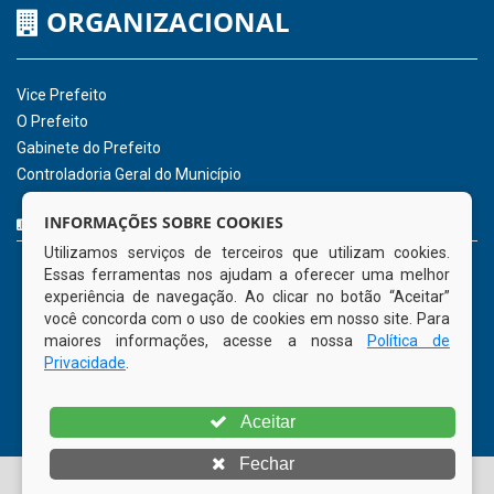
Hora:
16:41
/
Sexta-Feira
,
07 de agosto
de 2026
INSTITUCIONAL
CNPJ: 01.596.018/0001-60
Avenida José Bezerra Sobrinho, nº s/n, Centro - CEP: 55.578-
INFORMAÇÕES SOBRE COOKIES
000
Utilizamos serviços de terceiros que utilizam cookies.
Atendimento: 08:00hs às 14:00hs
Essas ferramentas nos ajudam a oferecer uma melhor
(81) 98512-1231
experiência de navegação. Ao clicar no botão “Aceitar”
gabinete@tamandare.pe.gov.br
você concorda com o uso de cookies em nosso site. Para
Tamandaré - PE
maiores informações, acesse a nossa
Política de
Privacidade
.
ORGANIZACIONAL
Aceitar
Vice Prefeito
Fechar
O Prefeito