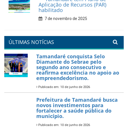
compromisso com a
valorização da educação
7 de fevereiro de 2026
Tamandaré se prepara para
um Réveillon inesquecível na
orla da cidade.
26 de dezembro de 2025
PartiuENEM — Prefeitura
garante transporte gratuito
para os estudantes
7 de novembro de 2025
Política Nacional Aldir Blanc
— Tamandaré tem Plano de
Aplicação de Recursos (PAR)
habilitado
7 de novembro de 2025