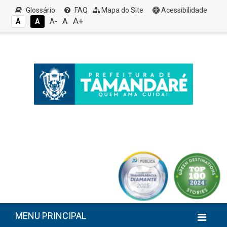
Glossário
FAQ
Mapa do Site
Acessibilidade
A+
A
A
A
A-
MENU PRINCIPAL