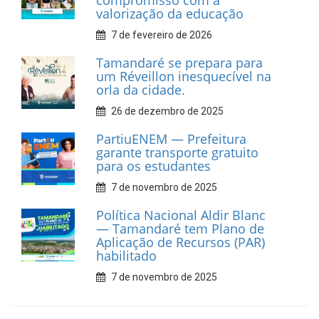
Car Service
10 de fevereiro de 2026
Dia do Frevo: patrimônio
cultural em movimento
9 de fevereiro de 2026
Prefeitura de Tamandaré
fortalece apoio aos
catadores de materiais
recicláveis
9 de fevereiro de 2026
Prefeitura de Tamandaré
reforça diálogo e
compromisso com a
valorização da educação
7 de fevereiro de 2026
Tamandaré se prepara para
um Réveillon inesquecível na