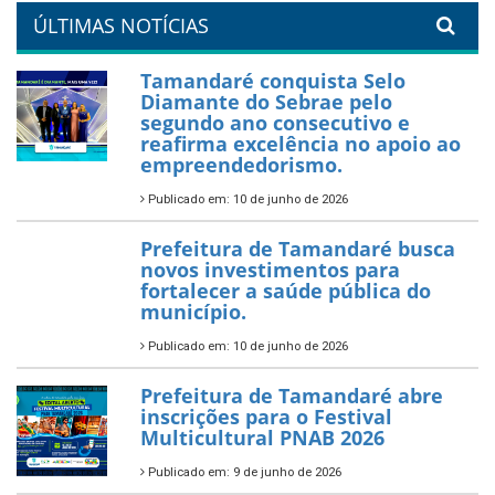
orla da cidade.
26 de dezembro de 2025
PartiuENEM — Prefeitura
garante transporte gratuito
para os estudantes
7 de novembro de 2025
Política Nacional Aldir Blanc
— Tamandaré tem Plano de
Aplicação de Recursos (PAR)
habilitado
7 de novembro de 2025
ÚLTIMAS NOTÍCIAS
Tamandaré conquista Selo
Diamante do Sebrae pelo
segundo ano consecutivo e