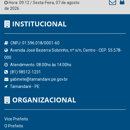
Ministério Público do Estado de Pernambuco
Controladoria-Geral da União
Confederação Nacional de Municípios - CNM
QEdu
SICONFI - Tesouro Nacional
Consultar Convênios
Receber Informações sobre novos Repasses
Hora:
09:12
/
Sexta-Feira
,
07 de agosto
de 2026
INSTITUCIONAL