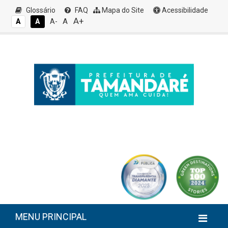
Glossário
FAQ
Mapa do Site
Acessibilidade
A+
A
A
A
A-
MENU PRINCIPAL