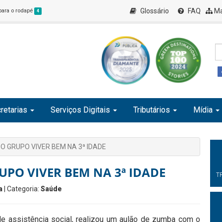
Glossário
FAQ
Ma
 para o rodapé
4
retarias
Serviços Digitais
Tributários
Mídia
 GRUPO VIVER BEM NA 3ª IDADE
PO VIVER BEM NA 3ª IDADE
T
a
| Categoria:
Saúde
e assistência social, realizou um aulão de zumba com o