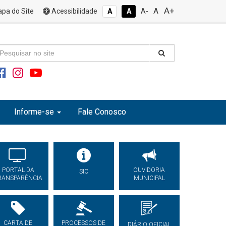
A+
A
pa do Site
Acessibilidade
A
A
A-
Informe-se
Fale Conosco
PORTAL DA
OUVIDORIA
SIC
RANSPARÊNCIA
MUNICIPAL
CARTA DE
PROCESSOS DE
DIÁRIO OFICIAL