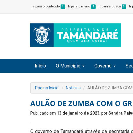
Ir para o conteúdo
Ir para o menu
Ir para a busca
Ir
1
2
3
Início
O Município
Governo
Sec
Página Inicial
Notícias
AULÃO DE ZUMBA COM O
AULÃO DE ZUMBA COM O GRU
Publicado em
13 de janeiro de 2023
, por
Sandra Paiv
O governo de Tamandaré através da secretaria d