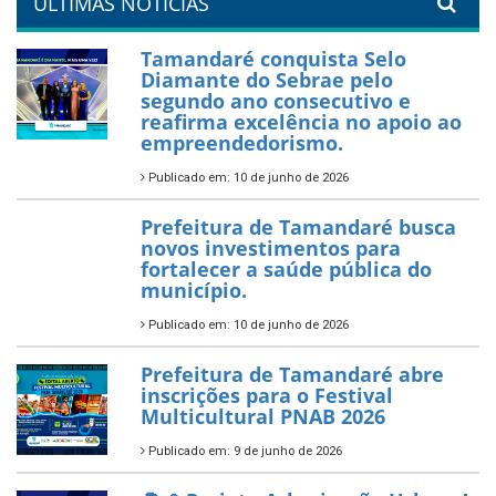
26 de dezembro de 2025
PartiuENEM — Prefeitura
garante transporte gratuito
para os estudantes
7 de novembro de 2025
Política Nacional Aldir Blanc
— Tamandaré tem Plano de
Aplicação de Recursos (PAR)
habilitado
7 de novembro de 2025
ÚLTIMAS NOTÍCIAS
Tamandaré conquista Selo
Diamante do Sebrae pelo
segundo ano consecutivo e
reafirma excelência no apoio ao