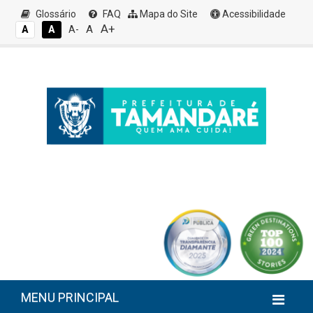
Glossário
FAQ
Mapa do Site
Acessibilidade
A+
A
A
A
A-
MENU PRINCIPAL