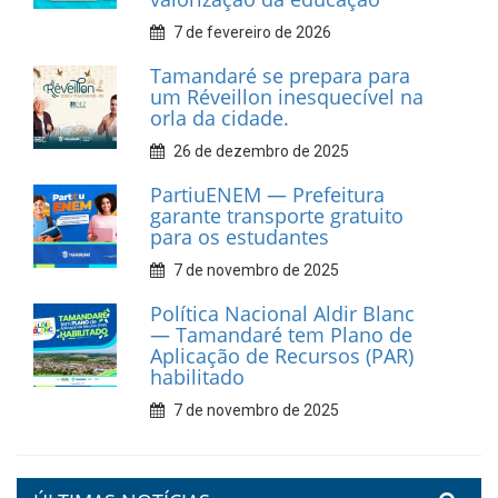
10 de fevereiro de 2026
Dia do Frevo: patrimônio
cultural em movimento
9 de fevereiro de 2026
Prefeitura de Tamandaré
fortalece apoio aos
catadores de materiais
recicláveis
9 de fevereiro de 2026
Prefeitura de Tamandaré
reforça diálogo e
compromisso com a
valorização da educação
7 de fevereiro de 2026
Tamandaré se prepara para
um Réveillon inesquecível na
orla da cidade.