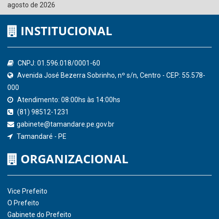
Ministério Público do Estado de Pernambuco
Controladoria-Geral da União
Confederação Nacional de Municípios - CNM
QEdu
SICONFI - Tesouro Nacional
Consultar Convênios
Receber Informações sobre novos Repasses
Hora:
09:24
/
Segunda-Feira
,
10 de
agosto de 2026
INSTITUCIONAL