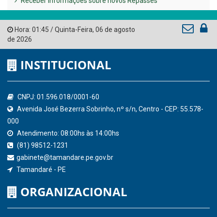
Receber Informações sobre novos Repasses
Hora:
01:45
/
Quinta-Feira
,
06 de agosto
de 2026
INSTITUCIONAL
CNPJ: 01.596.018/0001-60
Avenida José Bezerra Sobrinho, nº s/n, Centro - CEP: 55.578-
000
Atendimento: 08:00hs às 14:00hs
(81) 98512-1231
gabinete@tamandare.pe.gov.br
Tamandaré - PE
ORGANIZACIONAL