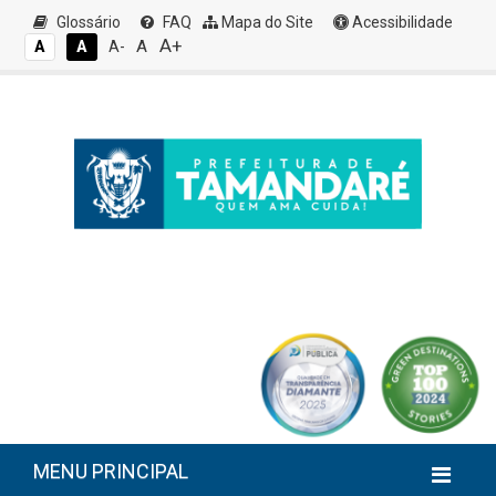
Glossário
FAQ
Mapa do Site
Acessibilidade
A+
A
A
A
A-
MENU PRINCIPAL