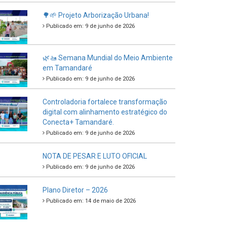
Sebrae pelo segundo ano consecutivo e
reafirma excelência no apoio ao
empreendedorismo.
Publicado em: 10 de junho de 2026
Prefeitura de Tamandaré busca novos
investimentos para fortalecer a saúde
pública do município.
Publicado em: 10 de junho de 2026
Prefeitura de Tamandaré abre inscrições
para o Festival Multicultural PNAB 2026
Publicado em: 9 de junho de 2026
🌳🌱 Projeto Arborização Urbana!
Publicado em: 9 de junho de 2026
🌿🚤 Semana Mundial do Meio Ambiente
em Tamandaré
Publicado em: 9 de junho de 2026