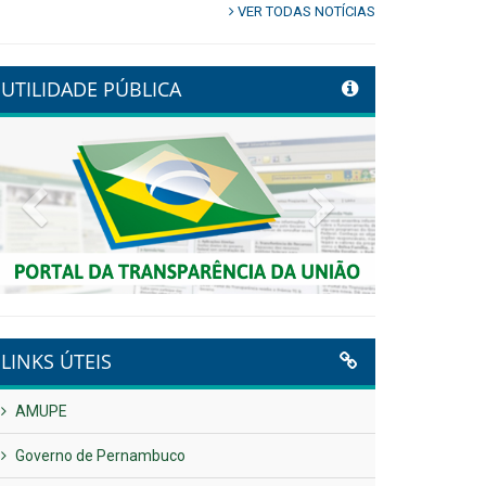
Controladoria fortalece transformação
digital com alinhamento estratégico do
Conecta+ Tamandaré.
Publicado em: 9 de junho de 2026
NOTA DE PESAR E LUTO OFICIAL
Publicado em: 9 de junho de 2026
Plano Diretor – 2026
Publicado em: 14 de maio de 2026
VER TODAS NOTÍCIAS
UTILIDADE PÚBLICA