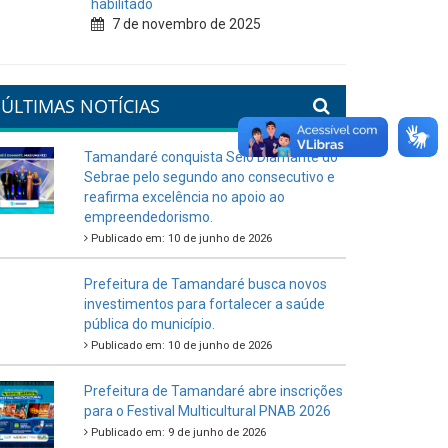
Tamandaré se prepara para um
Réveillon inesquecível na orla da
cidade.
26 de dezembro de 2025
PartiuENEM — Prefeitura garante
transporte gratuito para os
estudantes
7 de novembro de 2025
Política Nacional Aldir Blanc —
Tamandaré tem Plano de
Aplicação de Recursos (PAR)
habilitado
7 de novembro de 2025
ÚLTIMAS NOTÍCIAS
Tamandaré conquista Selo Diamante do