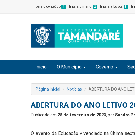
Ir para o conteúdo
Ir para o menu
Ir para a busca
Ir
1
2
3
Início
O Município
Governo
Sec
Página Inicial
Notícias
ABERTURA DO ANO LET
ABERTURA DO ANO LETIVO 2
Publicado em
28 de fevereiro de 2023
, por
Sandra Pa
O evento da Educação vivenciado na última sexta-f