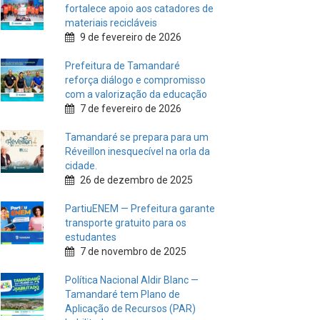
INFORMATIVOS
Prefeitura de Tamandaré realiza
entrega de placas à Associação
dos Taxistas Rota Car Service
10 de fevereiro de 2026
Dia do Frevo: patrimônio cultural
em movimento
9 de fevereiro de 2026
Prefeitura de Tamandaré
fortalece apoio aos catadores de
materiais recicláveis
9 de fevereiro de 2026
Prefeitura de Tamandaré
reforça diálogo e compromisso
com a valorização da educação
7 de fevereiro de 2026