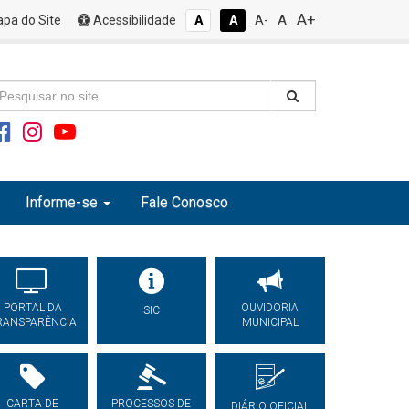
A+
A
pa do Site
Acessibilidade
A
A
A-
Informe-se
Fale Conosco
PORTAL DA
OUVIDORIA
SIC
RANSPARÊNCIA
MUNICIPAL
CARTA DE
PROCESSOS DE
DIÁRIO OFICIAL