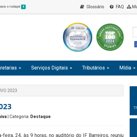
Glossário
FAQ
Ma
 para o rodapé
4
retarias
Serviços Digitais
Tributários
Mídia
IVO 2023
023
T
iva
| Categoria:
Destaque
eira, 24, às 9 horas, no auditório do IF Barreiros, reuniu