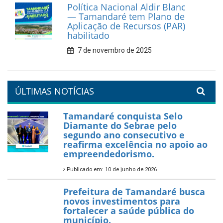
Prefeitura de Tamandaré
reforça diálogo e
compromisso com a
valorização da educação
7 de fevereiro de 2026
Tamandaré se prepara para
um Réveillon inesquecível na
orla da cidade.
26 de dezembro de 2025
PartiuENEM — Prefeitura
garante transporte gratuito
para os estudantes
7 de novembro de 2025
Política Nacional Aldir Blanc
— Tamandaré tem Plano de
Aplicação de Recursos (PAR)
habilitado
7 de novembro de 2025