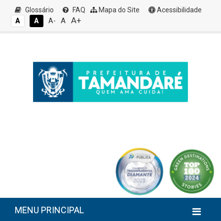
Glossário
FAQ
Mapa do Site
Acessibilidade
A+
A
A
A
A-
MENU PRINCIPAL