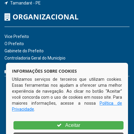
Hora:
12:03
/
Sexta-Feira
,
07 de agosto
de 2026
INSTITUCIONAL
CNPJ: 01.596.018/0001-60
Avenida José Bezerra Sobrinho, nº s/n, Centro - CEP: 55.578-
INFORMAÇÕES SOBRE COOKIES
000
Utilizamos serviços de terceiros que utilizam cookies.
Atendimento: 08:00hs às 14:00hs
Essas ferramentas nos ajudam a oferecer uma melhor
(81) 98512-1231
experiência de navegação. Ao clicar no botão “Aceitar”
gabinete@tamandare.pe.gov.br
você concorda com o uso de cookies em nosso site. Para
Tamandaré - PE
maiores informações, acesse a nossa
Política de
Privacidade
.
ORGANIZACIONAL
Aceitar