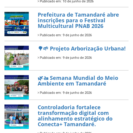
ÚLTIMAS NOTÍCIAS
Tamandaré conquista Selo
Diamante do Sebrae pelo
segundo ano consecutivo e
reafirma excelência no apoio ao
empreendedorismo.
Publicado em: 10 de junho de 2026
Prefeitura de Tamandaré busca
novos investimentos para
fortalecer a saúde pública do
município.
Publicado em: 10 de junho de 2026
Prefeitura de Tamandaré abre
inscrições para o Festival
Multicultural PNAB 2026