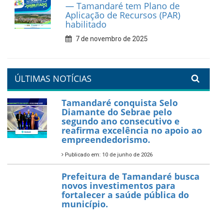
reforça diálogo e
compromisso com a
valorização da educação
7 de fevereiro de 2026
Tamandaré se prepara para
um Réveillon inesquecível na
orla da cidade.
26 de dezembro de 2025
PartiuENEM — Prefeitura
garante transporte gratuito
para os estudantes
7 de novembro de 2025
Política Nacional Aldir Blanc
— Tamandaré tem Plano de
Aplicação de Recursos (PAR)
habilitado
7 de novembro de 2025