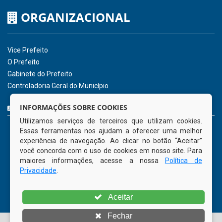
Hora:
06:24
/
Sexta-Feira
,
07 de agosto
de 2026
INSTITUCIONAL
CNPJ: 01.596.018/0001-60
Avenida José Bezerra Sobrinho, nº s/n, Centro - CEP: 55.578-
INFORMAÇÕES SOBRE COOKIES
000
Utilizamos serviços de terceiros que utilizam cookies.
Atendimento: 08:00hs às 14:00hs
Essas ferramentas nos ajudam a oferecer uma melhor
(81) 98512-1231
experiência de navegação. Ao clicar no botão “Aceitar”
gabinete@tamandare.pe.gov.br
você concorda com o uso de cookies em nosso site. Para
Tamandaré - PE
maiores informações, acesse a nossa
Política de
Privacidade
.
ORGANIZACIONAL
Aceitar
Vice Prefeito
Fechar