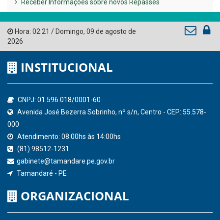
Governo de Pernambuco
Tribunal de Contas do Estado de Pernambuco
Ministério Público do Estado de Pernambuco
Controladoria-Geral da União
Confederação Nacional de Municípios - CNM
QEdu
SICONFI - Tesouro Nacional
Consultar Convênios
Receber Informações sobre novos Repasses
Hora:
02:21
/
Domingo
,
09 de agosto de
2026