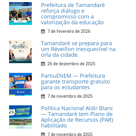
Prefeitura de Tamandaré
realiza entrega de placas à
Associação dos Taxistas Rota
Car Service
10 de fevereiro de 2026
Dia do Frevo: patrimônio
cultural em movimento
9 de fevereiro de 2026
Prefeitura de Tamandaré
fortalece apoio aos
catadores de materiais
recicláveis
9 de fevereiro de 2026
Prefeitura de Tamandaré
reforça diálogo e
compromisso com a
valorização da educação
7 de fevereiro de 2026