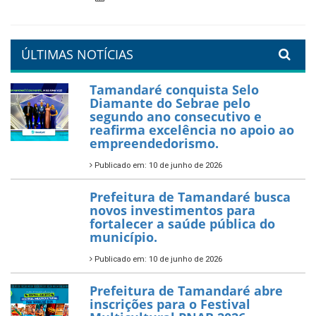
Tamandaré se prepara para
um Réveillon inesquecível na
orla da cidade.
26 de dezembro de 2025
PartiuENEM — Prefeitura
garante transporte gratuito
para os estudantes
7 de novembro de 2025
Política Nacional Aldir Blanc
— Tamandaré tem Plano de
Aplicação de Recursos (PAR)
habilitado
7 de novembro de 2025
ÚLTIMAS NOTÍCIAS