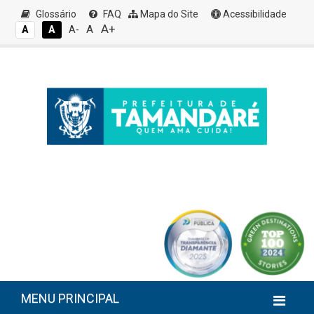
Glossário
FAQ
Mapa do Site
Acessibilidade
A+
A
A
A
A-
MENU PRINCIPAL