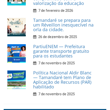
Car Service
10 de fevereiro de 2026
Dia do Frevo: patrimônio
cultural em movimento
9 de fevereiro de 2026
Prefeitura de Tamandaré
fortalece apoio aos
catadores de materiais
recicláveis
9 de fevereiro de 2026
Prefeitura de Tamandaré
reforça diálogo e
compromisso com a
valorização da educação
7 de fevereiro de 2026
Tamandaré se prepara para
um Réveillon inesquecível na