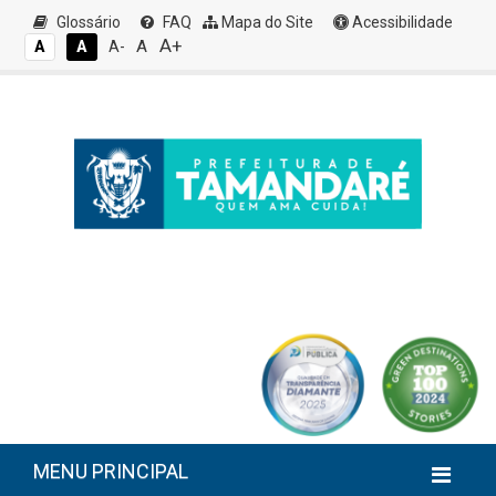
Glossário
FAQ
Mapa do Site
Acessibilidade
A+
A
A
A
A-
MENU PRINCIPAL