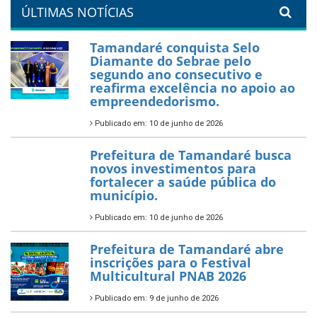
orla da cidade.
26 de dezembro de 2025
PartiuENEM — Prefeitura
garante transporte gratuito
para os estudantes
7 de novembro de 2025
Política Nacional Aldir Blanc
— Tamandaré tem Plano de
Aplicação de Recursos (PAR)
habilitado
7 de novembro de 2025
ÚLTIMAS NOTÍCIAS
Tamandaré conquista Selo
Diamante do Sebrae pelo
segundo ano consecutivo e