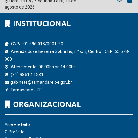
Ministério Público do Estado de Pernambuco
Controladoria-Geral da União
Confederação Nacional de Municípios - CNM
QEdu
SICONFI - Tesouro Nacional
Consultar Convênios
Receber Informações sobre novos Repasses
Hora:
19:08
/
Segunda-Feira
,
10 de
agosto de 2026
INSTITUCIONAL