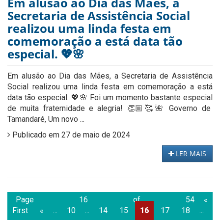
Em alusão ao Dia das Mães, a
Secretaria de Assistência Social
realizou uma linda festa em
comemoração a está data tão
especial. 💖🌸
Em alusão ao Dia das Mães, a Secretaria de Assistência
Social realizou uma linda festa em comemoração a está
data tão especial. 💖🌸 Foi um momento bastante especial
de muita fraternidade e alegria! 👏🏼🥰🌺 Governo de
Tamandaré, Um novo ...
Publicado em 27 de maio de 2024
LER MAIS
Page 16 of 54
«
First
«
...
10
...
14
15
16
17
18
...
3