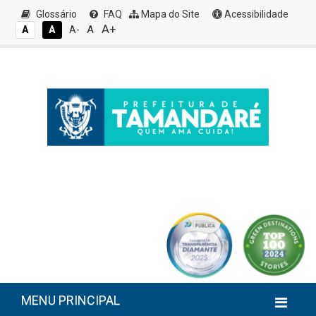
Glossário
FAQ
Mapa do Site
Acessibilidade
A+
A
A
A
A-
MENU PRINCIPAL