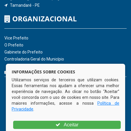
Receber Informações sobre novos Repasses
Hora:
14:15
/
Sexta-Feira
,
07 de agosto
de 2026
INSTITUCIONAL
CNPJ: 01.596.018/0001-60
Avenida José Bezerra Sobrinho, nº s/n, Centro - CEP: 55.578-
INFORMAÇÕES SOBRE COOKIES
000
Utilizamos serviços de terceiros que utilizam cookies.
Atendimento: 08:00hs às 14:00hs
Essas ferramentas nos ajudam a oferecer uma melhor
(81) 98512-1231
experiência de navegação. Ao clicar no botão “Aceitar”
gabinete@tamandare.pe.gov.br
você concorda com o uso de cookies em nosso site. Para
Tamandaré - PE
maiores informações, acesse a nossa
Política de
Privacidade
.
ORGANIZACIONAL
Aceitar