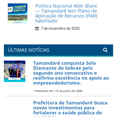
Prefeitura de Tamandaré
reforça diálogo e
compromisso com a
valorização da educação
7 de fevereiro de 2026
Tamandaré se prepara para
um Réveillon inesquecível na
orla da cidade.
26 de dezembro de 2025
PartiuENEM — Prefeitura
garante transporte gratuito
para os estudantes
7 de novembro de 2025
Política Nacional Aldir Blanc
— Tamandaré tem Plano de
Aplicação de Recursos (PAR)
habilitado
7 de novembro de 2025