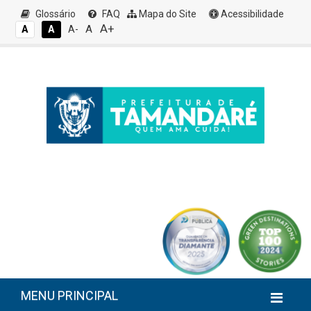
Glossário
FAQ
Mapa do Site
Acessibilidade
A+
A
A
A
A-
MENU PRINCIPAL