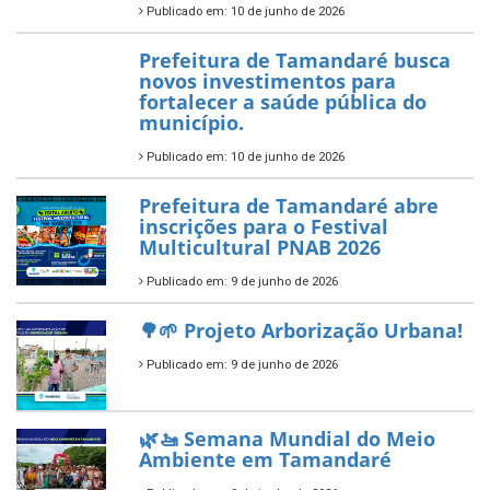
Política Nacional Aldir Blanc
— Tamandaré tem Plano de
Aplicação de Recursos (PAR)
habilitado
7 de novembro de 2025
ÚLTIMAS NOTÍCIAS
Tamandaré conquista Selo
Diamante do Sebrae pelo
segundo ano consecutivo e
reafirma excelência no apoio ao
empreendedorismo.
Publicado em: 10 de junho de 2026
Prefeitura de Tamandaré busca
novos investimentos para
fortalecer a saúde pública do
município.