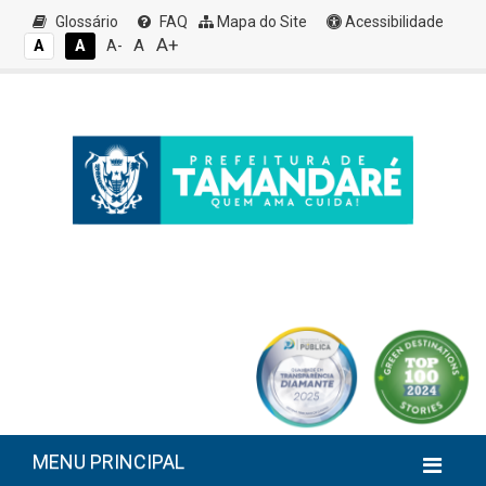
Glossário
FAQ
Mapa do Site
Acessibilidade
A+
A
A
A
A-
MENU PRINCIPAL