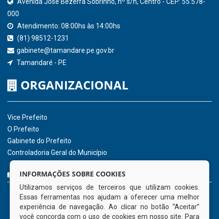
SICONFI - Tesouro Nacional
Consultar Convênios
Receber Informações sobre novos Repasses
Hora:
06:21
/
Sábado
,
08 de agosto de
2026
INSTITUCIONAL
CNPJ: 01.596.018/0001-60
Avenida José Bezerra Sobrinho, nº s/n, Centro - CEP: 55.578-
INFORMAÇÕES SOBRE COOKIES
000
Utilizamos serviços de terceiros que utilizam cookies.
Atendimento: 08:00hs às 14:00hs
Essas ferramentas nos ajudam a oferecer uma melhor
(81) 98512-1231
experiência de navegação. Ao clicar no botão “Aceitar”
gabinete@tamandare.pe.gov.br
você concorda com o uso de cookies em nosso site. Para