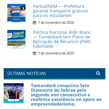
fortalece apoio aos
catadores de materiais
recicláveis
9 de fevereiro de 2026
Prefeitura de Tamandaré
reforça diálogo e
compromisso com a
valorização da educação
7 de fevereiro de 2026
Tamandaré se prepara para
um Réveillon inesquecível na
orla da cidade.
26 de dezembro de 2025
PartiuENEM — Prefeitura
garante transporte gratuito
para os estudantes
7 de novembro de 2025