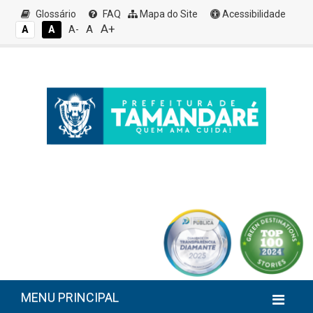
Glossário
FAQ
Mapa do Site
Acessibilidade
A+
A
A
A
A-
MENU PRINCIPAL