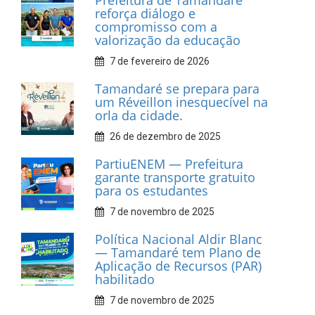
realiza entrega de placas à
Associação dos Taxistas Rota
Car Service
10 de fevereiro de 2026
Dia do Frevo: patrimônio
cultural em movimento
9 de fevereiro de 2026
Prefeitura de Tamandaré
fortalece apoio aos
catadores de materiais
recicláveis
9 de fevereiro de 2026
Prefeitura de Tamandaré
reforça diálogo e
compromisso com a
valorização da educação
7 de fevereiro de 2026