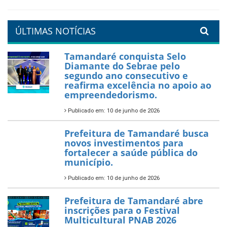
Tamandaré se prepara para
um Réveillon inesquecível na
orla da cidade.
26 de dezembro de 2025
PartiuENEM — Prefeitura
garante transporte gratuito
para os estudantes
7 de novembro de 2025
Política Nacional Aldir Blanc
— Tamandaré tem Plano de
Aplicação de Recursos (PAR)
habilitado
7 de novembro de 2025
ÚLTIMAS NOTÍCIAS
Tamandaré conquista Selo