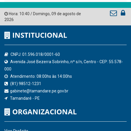
Tribunal de Contas do Estado de Pernambuco
Ministério Público do Estado de Pernambuco
Controladoria-Geral da União
Confederação Nacional de Municípios - CNM
QEdu
SICONFI - Tesouro Nacional
Consultar Convênios
Receber Informações sobre novos Repasses
Hora:
10:40
/
Domingo
,
09 de agosto de
2026