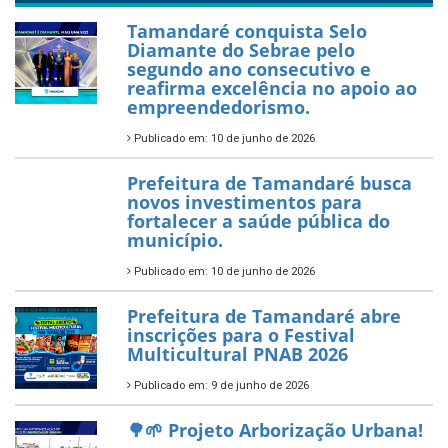
PartiuENEM — Prefeitura
garante transporte gratuito
para os estudantes
7 de novembro de 2025
Política Nacional Aldir Blanc
— Tamandaré tem Plano de
Aplicação de Recursos (PAR)
habilitado
7 de novembro de 2025
ÚLTIMAS NOTÍCIAS
Tamandaré conquista Selo
Diamante do Sebrae pelo
segundo ano consecutivo e
reafirma excelência no apoio ao
empreendedorismo.