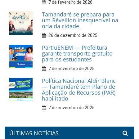
Dia do Frevo: patrimônio
cultural em movimento
9 de fevereiro de 2026
Prefeitura de Tamandaré
fortalece apoio aos
catadores de materiais
recicláveis
9 de fevereiro de 2026
Prefeitura de Tamandaré
reforça diálogo e
compromisso com a
valorização da educação
7 de fevereiro de 2026
Tamandaré se prepara para
um Réveillon inesquecível na
orla da cidade.
26 de dezembro de 2025