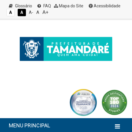
Glossário
FAQ
Mapa do Site
Acessibilidade
A+
A
A
A
A-
MENU PRINCIPAL