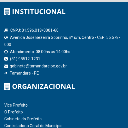
Controladoria-Geral da União
Confederação Nacional de Municípios - CNM
QEdu
SICONFI - Tesouro Nacional
Consultar Convênios
Receber Informações sobre novos Repasses
Hora:
16:50
/
Sexta-Feira
,
07 de agosto
de 2026
INSTITUCIONAL
CNPJ: 01.596.018/0001-60