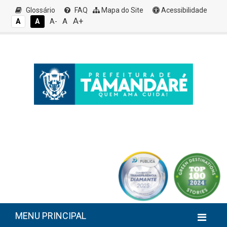
Glossário
FAQ
Mapa do Site
Acessibilidade
A+
A
A
A
A-
MENU PRINCIPAL