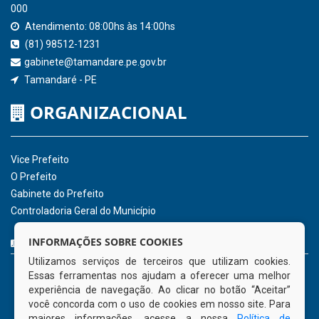
SICONFI - Tesouro Nacional
Consultar Convênios
Receber Informações sobre novos Repasses
Hora:
04:26
/
Sexta-Feira
,
07 de agosto
de 2026
INSTITUCIONAL
CNPJ: 01.596.018/0001-60
Avenida José Bezerra Sobrinho, nº s/n, Centro - CEP: 55.578-
INFORMAÇÕES SOBRE COOKIES
000
Utilizamos serviços de terceiros que utilizam cookies.
Atendimento: 08:00hs às 14:00hs
Essas ferramentas nos ajudam a oferecer uma melhor
(81) 98512-1231
experiência de navegação. Ao clicar no botão “Aceitar”
gabinete@tamandare.pe.gov.br
você concorda com o uso de cookies em nosso site. Para
Tamandaré - PE
maiores informações, acesse a nossa
Política de