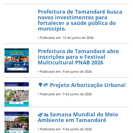
— Tamandaré tem Plano de
Aplicação de Recursos (PAR)
habilitado
7 de novembro de 2025
ÚLTIMAS NOTÍCIAS
Tamandaré conquista Selo
Diamante do Sebrae pelo
segundo ano consecutivo e
reafirma excelência no apoio ao
empreendedorismo.
Publicado em: 10 de junho de 2026
Prefeitura de Tamandaré busca
novos investimentos para
fortalecer a saúde pública do
município.