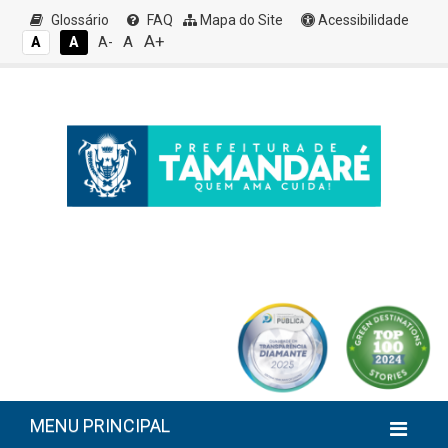
Glossário
FAQ
Mapa do Site
Acessibilidade
A+
A
A
A
A-
MENU PRINCIPAL