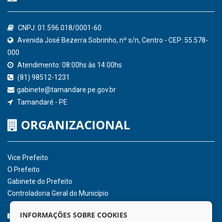
CNPJ: 01.596.018/0001-60
Avenida José Bezerra Sobrinho, nº s/n, Centro - CEP: 55.578-
000
Atendimento: 08:00hs às 14:00hs
(81) 98512-1231
gabinete@tamandare.pe.gov.br
Tamandaré - PE
ORGANIZACIONAL
Vice Prefeito
O Prefeito
Gabinete do Prefeito
Controladoria Geral do Município
CURTA NOSSA FAN PAGE
INFORMAÇÕES SOBRE COOKIES