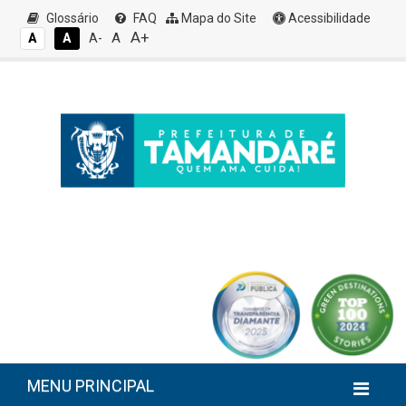
Glossário
FAQ
Mapa do Site
Acessibilidade
A+
A
A
A
A-
MENU PRINCIPAL