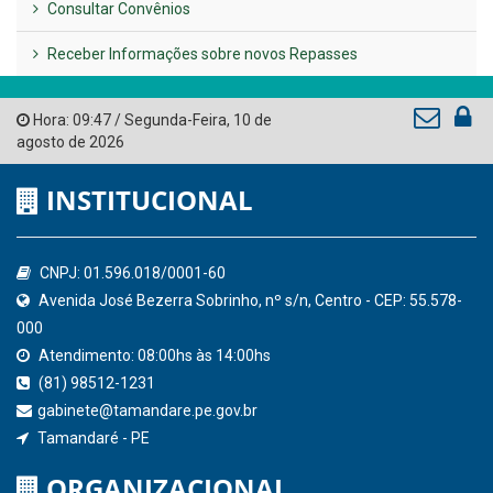
AMUPE
Governo de Pernambuco
Tribunal de Contas do Estado de Pernambuco
Ministério Público do Estado de Pernambuco
Controladoria-Geral da União
Confederação Nacional de Municípios - CNM
QEdu
SICONFI - Tesouro Nacional
Consultar Convênios
Receber Informações sobre novos Repasses
Hora:
09:47
/
Segunda-Feira
,
10 de