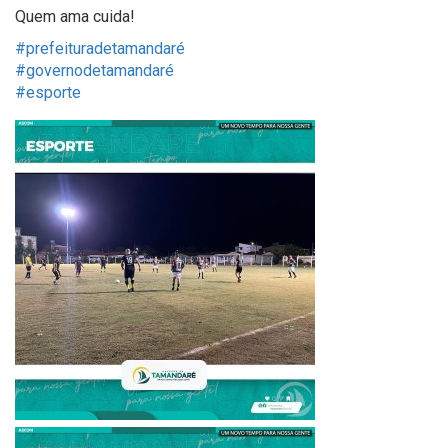
Quem ama cuida!
#prefeituradetamandaré
#governodetamandaré
#esporte