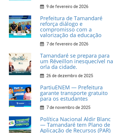
INFORMATIVOS
Prefeitura de Tamandaré
realiza entrega de placas à
Associação dos Taxistas Rota
Car Service
10 de fevereiro de 2026
Dia do Frevo: patrimônio
cultural em movimento
9 de fevereiro de 2026
Prefeitura de Tamandaré
fortalece apoio aos
catadores de materiais
recicláveis
9 de fevereiro de 2026
Prefeitura de Tamandaré
reforça diálogo e
compromisso com a