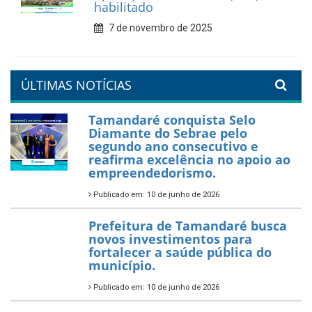
valorização da educação
7 de fevereiro de 2026
Tamandaré se prepara para
um Réveillon inesquecível na
orla da cidade.
26 de dezembro de 2025
PartiuENEM — Prefeitura
garante transporte gratuito
para os estudantes
7 de novembro de 2025
Política Nacional Aldir Blanc
— Tamandaré tem Plano de
Aplicação de Recursos (PAR)
habilitado
7 de novembro de 2025