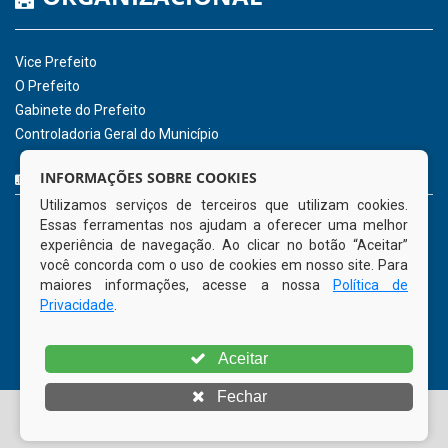
agosto de 2026
INSTITUCIONAL
CNPJ: 01.596.018/0001-60
Avenida José Bezerra Sobrinho, nº s/n, Centro - CEP: 55.578-
INFORMAÇÕES SOBRE COOKIES
000
Utilizamos serviços de terceiros que utilizam cookies.
Atendimento: 08:00hs às 14:00hs
Essas ferramentas nos ajudam a oferecer uma melhor
(81) 98512-1231
experiência de navegação. Ao clicar no botão “Aceitar”
gabinete@tamandare.pe.gov.br
você concorda com o uso de cookies em nosso site. Para
Tamandaré - PE
maiores informações, acesse a nossa
Política de
Privacidade
.
ORGANIZACIONAL
Aceitar
Vice Prefeito
Fechar
O Prefeito
Gabinete do Prefeito