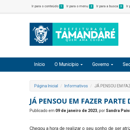
Ir para o conteúdo
Ir para o menu
Ir para a busca
Ir
1
2
3
Início
O Município
Governo
Sec
Página Inicial
Informativos
JÁ PENSOU EM FAZ
JÁ PENSOU EM FAZER PARTE 
Publicado em
09 de janeiro de 2023
, por
Sandra Paiv
Chegou a hora de realizar o seu sonho de ser atr