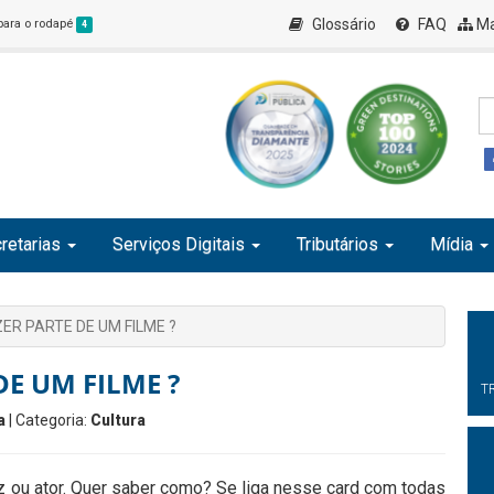
Glossário
FAQ
Ma
 para o rodapé
4
retarias
Serviços Digitais
Tributários
Mídia
ER PARTE DE UM FILME ?
DE UM FILME ?
T
a
| Categoria:
Cultura
iz ou ator. Quer saber como? Se liga nesse card com todas