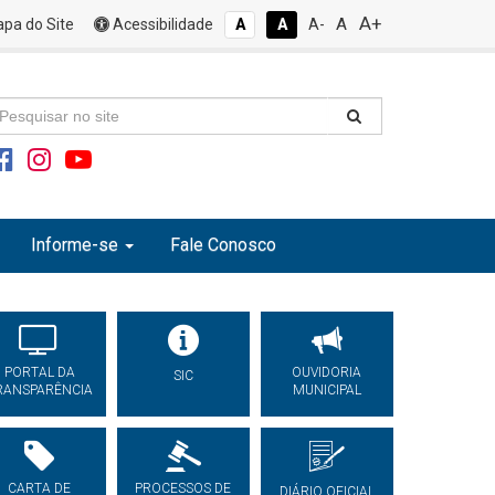
A+
A
pa do Site
Acessibilidade
A
A
A-
Informe-se
Fale Conosco
PORTAL DA
OUVIDORIA
SIC
RANSPARÊNCIA
MUNICIPAL
CARTA DE
PROCESSOS DE
DIÁRIO OFICIAL