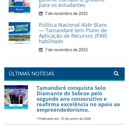
recicláveis
9 de fevereiro de 2026
Prefeitura de Tamandaré
reforça diálogo e
compromisso com a
valorização da educação
7 de fevereiro de 2026
Tamandaré se prepara para
um Réveillon inesquecível na
orla da cidade.
26 de dezembro de 2025
PartiuENEM — Prefeitura
garante transporte gratuito
para os estudantes
7 de novembro de 2025
Política Nacional Aldir Blanc
— Tamandaré tem Plano de