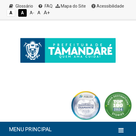
Glossário
FAQ
Mapa do Site
Acessibilidade
A+
A
A
A
A-
MENU PRINCIPAL