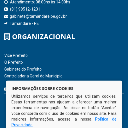
Consultar Convênios
Receber Informações sobre novos Repasses
Hora:
04:29
/
Sexta-Feira
,
07 de agosto
de 2026
INSTITUCIONAL
CNPJ: 01.596.018/0001-60
Avenida José Bezerra Sobrinho, nº s/n, Centro - CEP: 55.578-
INFORMAÇÕES SOBRE COOKIES
000
Utilizamos serviços de terceiros que utilizam cookies.
Atendimento: 08:00hs às 14:00hs
Essas ferramentas nos ajudam a oferecer uma melhor
(81) 98512-1231
experiência de navegação. Ao clicar no botão “Aceitar”
gabinete@tamandare.pe.gov.br
você concorda com o uso de cookies em nosso site. Para
Tamandaré - PE
maiores informações, acesse a nossa
Política de
Privacidade
.