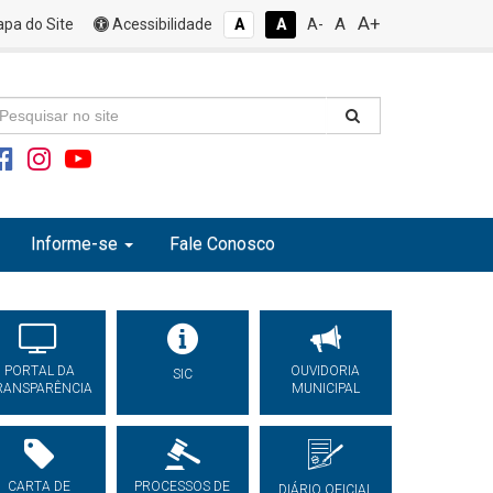
A+
A
pa do Site
Acessibilidade
A
A
A-
Informe-se
Fale Conosco
PORTAL DA
OUVIDORIA
SIC
RANSPARÊNCIA
MUNICIPAL
CARTA DE
PROCESSOS DE
DIÁRIO OFICIAL