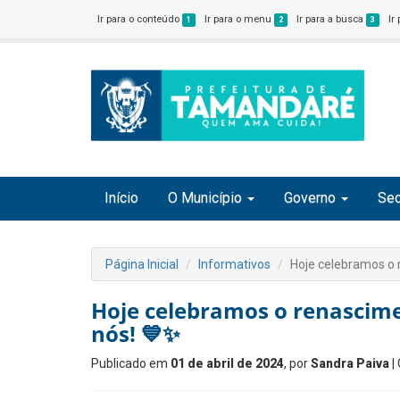
Ir para o conteúdo
Ir para o menu
Ir para a busca
Ir
1
2
3
Início
O Município
Governo
Sec
Página Inicial
Informativos
Hoje celebramos o r
Hoje celebramos o renascimen
nós! 💙✨
Publicado em
01 de abril de 2024
, por
Sandra Paiva
|