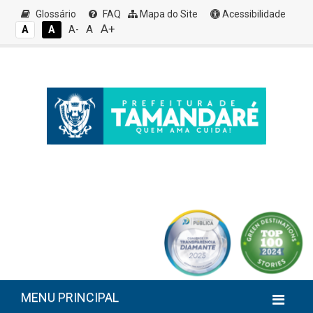
Glossário
FAQ
Mapa do Site
Acessibilidade
A+
A
A
A
A-
MENU PRINCIPAL