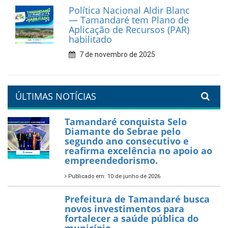
Prefeitura de Tamandaré
reforça diálogo e
compromisso com a
valorização da educação
7 de fevereiro de 2026
Tamandaré se prepara para
um Réveillon inesquecível na
orla da cidade.
26 de dezembro de 2025
PartiuENEM — Prefeitura
garante transporte gratuito
para os estudantes
7 de novembro de 2025
Política Nacional Aldir Blanc
— Tamandaré tem Plano de
Aplicação de Recursos (PAR)
habilitado
7 de novembro de 2025