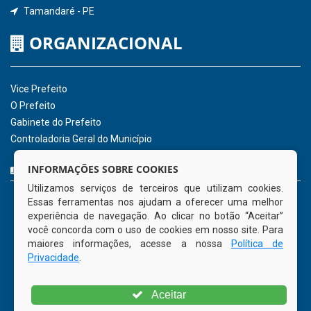
Hora:
01:48
/
Sexta-Feira
,
07 de agosto
de 2026
INSTITUCIONAL
CNPJ: 01.596.018/0001-60
Avenida José Bezerra Sobrinho, nº s/n, Centro - CEP: 55.578-
INFORMAÇÕES SOBRE COOKIES
000
Utilizamos serviços de terceiros que utilizam cookies.
Atendimento: 08:00hs às 14:00hs
Essas ferramentas nos ajudam a oferecer uma melhor
(81) 98512-1231
experiência de navegação. Ao clicar no botão “Aceitar”
gabinete@tamandare.pe.gov.br
você concorda com o uso de cookies em nosso site. Para
Tamandaré - PE
maiores informações, acesse a nossa
Política de
Privacidade
.
ORGANIZACIONAL
Aceitar