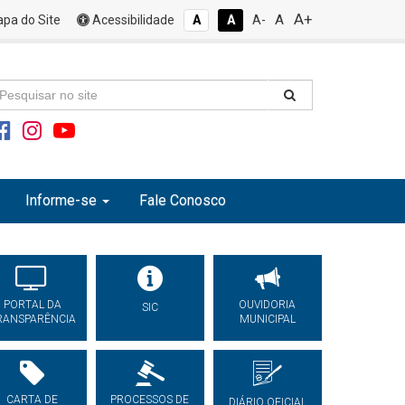
A+
A
pa do Site
Acessibilidade
A
A
A-
Informe-se
Fale Conosco
PORTAL DA
OUVIDORIA
SIC
RANSPARÊNCIA
MUNICIPAL
CARTA DE
PROCESSOS DE
DIÁRIO OFICIAL