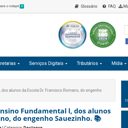
Glossário
FAQ
Ma
 para o rodapé
4
retarias
Serviços Digitais
Tributários
Mídia
 dos alunos da Escola Dr. Francisco Romano, do engenho
T
nsino Fundamental l, dos alunos
ano, do engenho Sauezinho. 📚
a
| Categoria:
Destaque