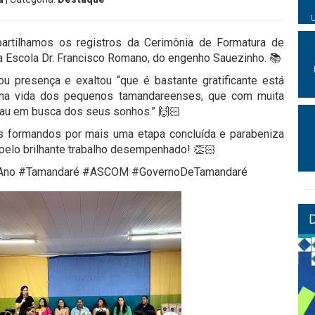
rtilhamos os registros da Cerimônia de Formatura de
a Escola Dr. Francisco Romano, do engenho Sauezinho. 📚
u presença e exaltou “que é bastante gratificante está
 na vida dos pequenos tamandareenses, que com muita
rau em busca dos seus sonhos.” 🙌🏻
 formandos por mais uma etapa concluída e parabeniza
 pelo brilhante trabalho desempenhado! 👏🏻
#5Ano #Tamandaré #ASCOM #GovernoDeTamandaré