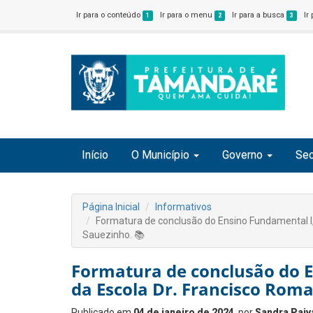
Ir para o conteúdo
Ir para o menu
Ir para a busca
Ir
1
2
3
Início
O Município
Governo
Sec
Página Inicial
Informativos
Formatura de conclusão do Ensino Fundamental l,
Sauezinho. 📚
Formatura de conclusão do E
da Escola Dr. Francisco Rom
Publicado em
04 de janeiro de 2024
, por
Sandra Paiv