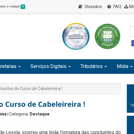
Glossário
FAQ
Ma
 para o rodapé
4
retarias
Serviços Digitais
Tributários
Mídia
uintes do Curso de Cabeleireira !
 Curso de Cabeleireira !
T
iva
| Categoria:
Destaque
 de Loyola, ocorreu uma linda formatura das concluintes do