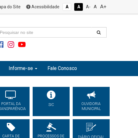
A+
A
pa do Site
Acessibilidade
A
A
A-
Informe-se
Fale Conosco
PORTAL DA
OUVIDORIA
SIC
RANSPARÊNCIA
MUNICIPAL
CARTA DE
PROCESSOS DE
DIÁRIO OFICIAL