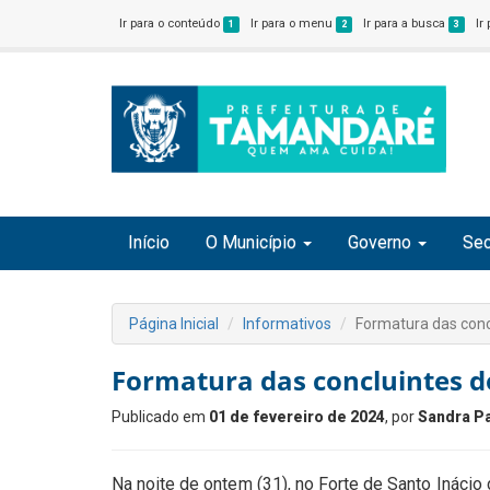
Ir para o conteúdo
Ir para o menu
Ir para a busca
Ir
1
2
3
Início
O Município
Governo
Sec
Página Inicial
Informativos
Formatura das concl
Formatura das concluintes do
Publicado em
01 de fevereiro de 2024
, por
Sandra Pa
Na noite de ontem (31), no Forte de Santo Inácio