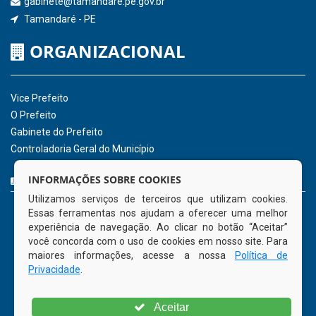
Receber Informações sobre novos Repasses
Hora:
08:20
/
Sábado
,
08 de agosto de
2026
INSTITUCIONAL
CNPJ: 01.596.018/0001-60
Avenida José Bezerra Sobrinho, nº s/n, Centro - CEP: 55.578-
INFORMAÇÕES SOBRE COOKIES
000
Utilizamos serviços de terceiros que utilizam cookies.
Atendimento: 08:00hs às 14:00hs
Essas ferramentas nos ajudam a oferecer uma melhor
(81) 98512-1231
experiência de navegação. Ao clicar no botão “Aceitar”
gabinete@tamandare.pe.gov.br
você concorda com o uso de cookies em nosso site. Para
Tamandaré - PE
maiores informações, acesse a nossa
Política de
Privacidade
.
ORGANIZACIONAL
Aceitar