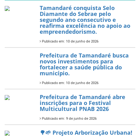
PartiuENEM — Prefeitura
garante transporte gratuito
para os estudantes
7 de novembro de 2025
Política Nacional Aldir Blanc
— Tamandaré tem Plano de
Aplicação de Recursos (PAR)
habilitado
7 de novembro de 2025
ÚLTIMAS NOTÍCIAS
Tamandaré conquista Selo
Diamante do Sebrae pelo
segundo ano consecutivo e
reafirma excelência no apoio ao
empreendedorismo.