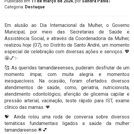
Publicado em
11 de março de 2024
, por
Sandra Paiva
|
Categoria:
Destaque
Em alusão ao Dia Internacional da Mulher, o Governo
Municipal, por meio das Secretarias de Saúde e
Assistência Social, e através da Coordenadoria da Mulher,
realizou hoje (07), no Distrito de Santo André, um momento
especial de celebração com diversas ações e serviços. 💖
🤩💅✨
🥰 As queridas tamandareenses, puderam desfrutar de um
momento ímpar, com muita alegria e momentos
inesquecíveis. Na ocasião, foram ofertados diversos
atendimentos de saúde, como, geriatria, nutricionista,
atendimento odontológico, aferição de glicemia capilar e
pressão arterial, vacinação, teste rápido para IST, exame
clínico das mamas. 💗
💝 Ainda rolou uma roda de conversa sobre diversos
temáticas fundamentais ligados a saúde da mulher
tamandareense.🌟💕