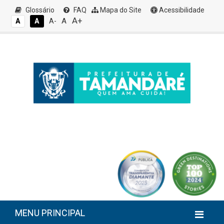
Glossário
FAQ
Mapa do Site
Acessibilidade
A+
A
A
A
A-
MENU PRINCIPAL