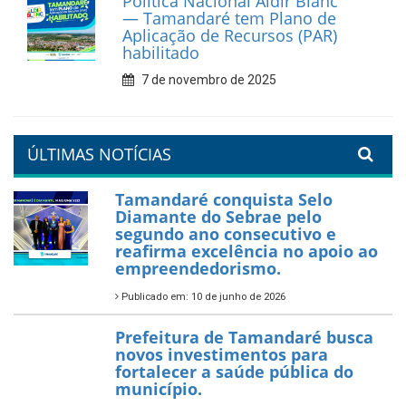
reforça diálogo e
compromisso com a
valorização da educação
7 de fevereiro de 2026
Tamandaré se prepara para
um Réveillon inesquecível na
orla da cidade.
26 de dezembro de 2025
PartiuENEM — Prefeitura
garante transporte gratuito
para os estudantes
7 de novembro de 2025
Política Nacional Aldir Blanc
— Tamandaré tem Plano de
Aplicação de Recursos (PAR)
habilitado
7 de novembro de 2025