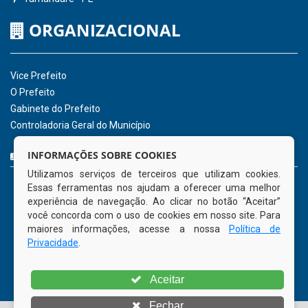
Hora:
04:00
/
Sexta-Feira
,
07 de agosto
de 2026
INSTITUCIONAL
CNPJ: 01.596.018/0001-60
Avenida José Bezerra Sobrinho, nº s/n, Centro - CEP: 55.578-
INFORMAÇÕES SOBRE COOKIES
000
Utilizamos serviços de terceiros que utilizam cookies.
Atendimento: 08:00hs às 14:00hs
Essas ferramentas nos ajudam a oferecer uma melhor
(81) 98512-1231
experiência de navegação. Ao clicar no botão “Aceitar”
gabinete@tamandare.pe.gov.br
você concorda com o uso de cookies em nosso site. Para
Tamandaré - PE
maiores informações, acesse a nossa
Política de
Privacidade
.
ORGANIZACIONAL
Aceitar
Vice Prefeito
Fechar