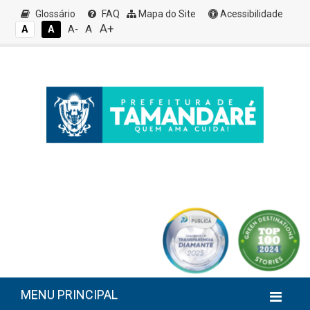
Glossário
FAQ
Mapa do Site
Acessibilidade
A+
A
A
A
A-
MENU PRINCIPAL