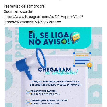
Prefeitura de Tamandaré
Quem ama, cuida!
https://www.instagram.com/p/DFIHnpmxGQo/?
igsh=MWV6cm5mMXZhd2Vrbg==