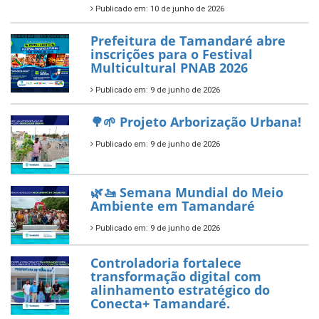
ÚLTIMAS NOTÍCIAS
Tamandaré conquista Selo
Diamante do Sebrae pelo
segundo ano consecutivo e
reafirma excelência no apoio ao
empreendedorismo.
Publicado em: 10 de junho de 2026
Prefeitura de Tamandaré busca
novos investimentos para
fortalecer a saúde pública do
município.
Publicado em: 10 de junho de 2026
Prefeitura de Tamandaré abre
inscrições para o Festival
Multicultural PNAB 2026