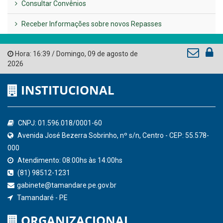
AMUPE
Governo de Pernambuco
Tribunal de Contas do Estado de Pernambuco
Ministério Público do Estado de Pernambuco
Controladoria-Geral da União
Confederação Nacional de Municípios - CNM
QEdu
SICONFI - Tesouro Nacional
Consultar Convênios
Receber Informações sobre novos Repasses
Hora:
16:39
/
Domingo
,
09 de agosto de