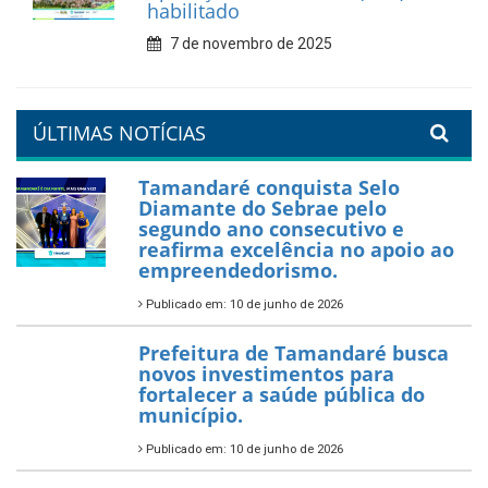
valorização da educação
7 de fevereiro de 2026
Tamandaré se prepara para
um Réveillon inesquecível na
orla da cidade.
26 de dezembro de 2025
PartiuENEM — Prefeitura
garante transporte gratuito
para os estudantes
7 de novembro de 2025
Política Nacional Aldir Blanc
— Tamandaré tem Plano de
Aplicação de Recursos (PAR)
habilitado
7 de novembro de 2025