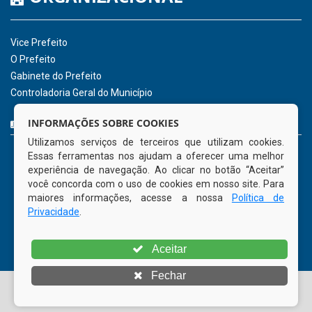
2026
INSTITUCIONAL
CNPJ: 01.596.018/0001-60
Avenida José Bezerra Sobrinho, nº s/n, Centro - CEP: 55.578-
INFORMAÇÕES SOBRE COOKIES
000
Utilizamos serviços de terceiros que utilizam cookies.
Atendimento: 08:00hs às 14:00hs
Essas ferramentas nos ajudam a oferecer uma melhor
(81) 98512-1231
experiência de navegação. Ao clicar no botão “Aceitar”
gabinete@tamandare.pe.gov.br
você concorda com o uso de cookies em nosso site. Para
Tamandaré - PE
maiores informações, acesse a nossa
Política de
Privacidade
.
ORGANIZACIONAL
Aceitar
Vice Prefeito
Fechar
O Prefeito
Gabinete do Prefeito