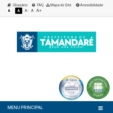
Glossário
FAQ
Mapa do Site
Acessibilidade
A+
A
A
A
A-
MENU PRINCIPAL