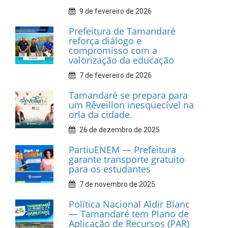
INFORMATIVOS
Prefeitura de Tamandaré
realiza entrega de placas à
Associação dos Taxistas Rota
Car Service
10 de fevereiro de 2026
Dia do Frevo: patrimônio
cultural em movimento
9 de fevereiro de 2026
Prefeitura de Tamandaré
fortalece apoio aos
catadores de materiais
recicláveis
9 de fevereiro de 2026
Prefeitura de Tamandaré
reforça diálogo e
compromisso com a