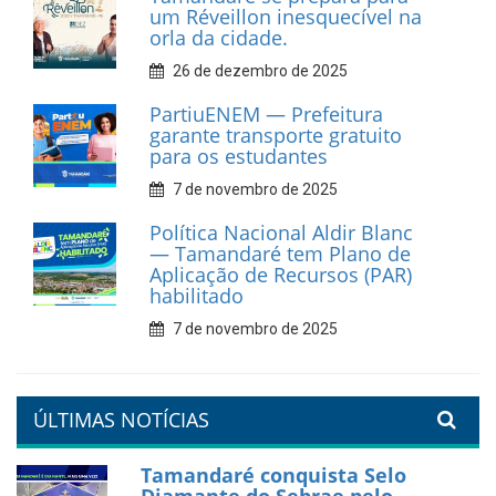
cultural em movimento
9 de fevereiro de 2026
Prefeitura de Tamandaré
fortalece apoio aos
catadores de materiais
recicláveis
9 de fevereiro de 2026
Prefeitura de Tamandaré
reforça diálogo e
compromisso com a
valorização da educação
7 de fevereiro de 2026
Tamandaré se prepara para
um Réveillon inesquecível na
orla da cidade.
26 de dezembro de 2025
PartiuENEM — Prefeitura