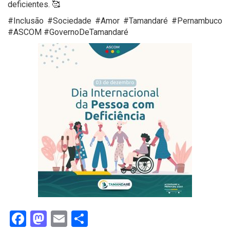
deficientes. 🥰
#Inclusão #Sociedade #Amor #Tamandaré #Pernambuco
#ASCOM #GovernoDeTamandaré
Facebook
Mastodon
Email
Share