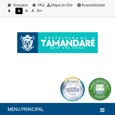
Glossário
FAQ
Mapa do Site
Acessibilidade
A+
A
A
A
A-
MENU PRINCIPAL